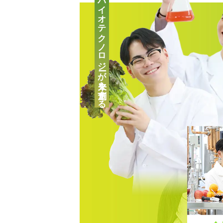
バイオテクノロジーが未来を創造する
キャリアチェンジをお考えの
自分の「好き！」が見つかる
高校2年生向けのイベントや
保護者の方向けのご案内、学
会！
好きなメニューを選べる★オ
いてはこちら！