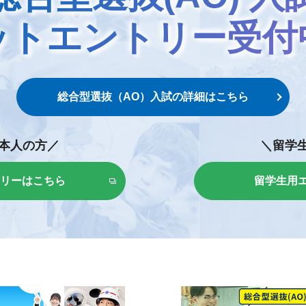
ットエントリー
受付
総合型選抜（AO）入試の
詳細はこちら
本人の方／
＼留学
リーはこちら
留学生用