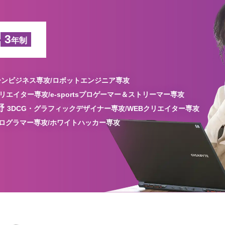
科
3
年制
ンビジネス専攻/
ロボットエンジニア専攻
リエイター専攻/
e-sportsプロゲーマー＆ストリーマー専攻
野
3DCG・グラフィックデザイナー専攻/
WEBクリエイター専攻
プログラマー専攻/
ホワイトハッカー専攻
高校1・2年生にオススメの
コンテンツ
高校3年生に
オススメのコンテンツ
会人・フリーターの方にオススメの
コンテ
保護者の方にオススメの
コンテンツ
学科一覧を見る
募集要項・
入試情報
学科一覧を見る
学科一覧を見る