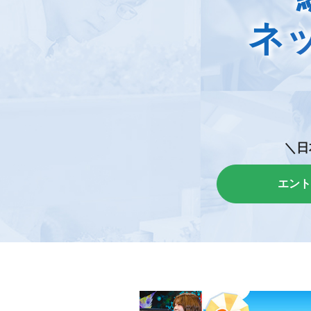
ネ
＼日
エント