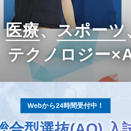
、
医療
、
スポーツ
テクノロジー×
Webから24時間受付中！
総合型選抜(AO) 入