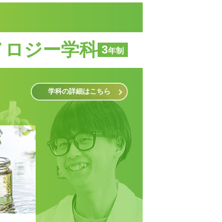
大学？專門？
総合型選抜（AO）
負担を軽減！
負担を軽減！
迷っている方へ
入試
学費サポート
学費サポート
ノロジー学科
3
年制
学科の詳細はこちら