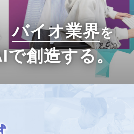
、
バイオ業界
を
AIで創造する。
試