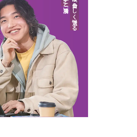
答えは「自分らしく」選べる
ンツ
学費について
学費について
学費について
学費について