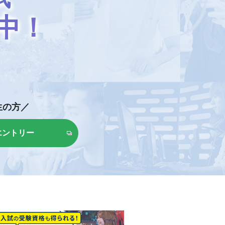
中！
生の方／
エントリー