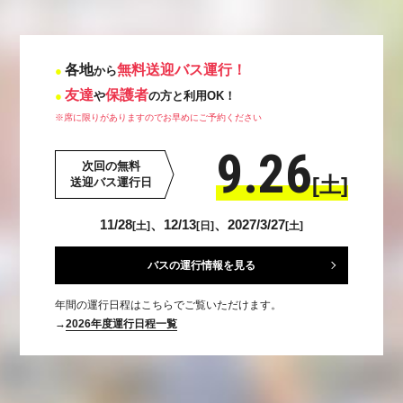
各地
無料送迎バス運行！
から
友達
保護者
や
の方と利用OK！
※席に限りがありますのでお早めにご予約ください
9.26
次回の無料
[土]
送迎バス運行日
11/28
、12/13
、2027/3/27
[土]
[日]
[土]
バスの運行情報を見る
年間の運行日程はこちらでご覧いただけます。
→
2026年度運行日程一覧