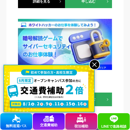
詳細を見る
申し込む
【13時〜15時】ホワイトハッカー体験
ITメディア学科
職業体験
詳細を見る
申し込む
交通費補助
無料送迎バス
宿泊補助
LINEで
進路相談