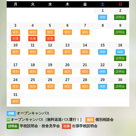
月
火
水
木
金
土
日
1
2
3
4
5
6
7
8
9
10
11
12
13
14
15
16
17
18
19
20
21
22
23
24
25
26
27
28
29
30
31
オープンキャンパス
体験
オープンキャンパス［無料送迎バス運行！］
個別相談会
個別
学校説明会・校舎見学会
出張学校説明会
説明会
出張