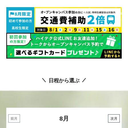
日程から選ぶ
8月
前月
次月