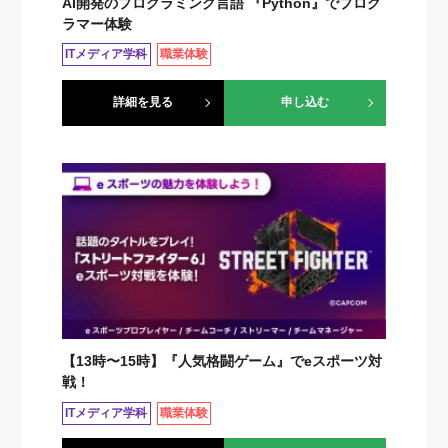
AI開発のプログラミング言語 『Python』でプログ
ラマー体験
ITメディア学科
職業体験
詳細を見る
申し込む
【13時〜15時】『人気格闘ゲーム』でeスポーツ対
戦！
ITメディア学科
職業体験