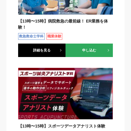
【13時〜15時】病院救急の最前線！ ER業務を体
験！
救急救命士学科
職業体験
詳細を見る
申し込む
【13時〜15時】スポーツデータアナリスト体験