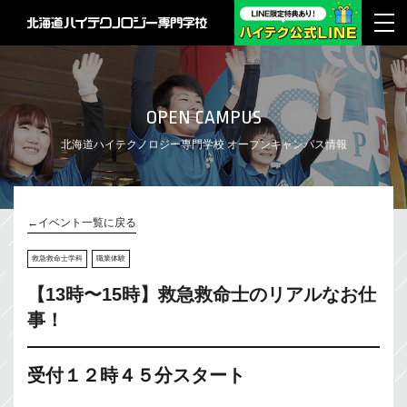
OPEN CAMPUS
北海道ハイテクノロジー専門学校 オープンキャンパス情報
←イベント一覧に戻る
救急救命士学科
職業体験
【13時〜15時】救急救命士のリアルなお仕
事！
受付１２時４５分スタート