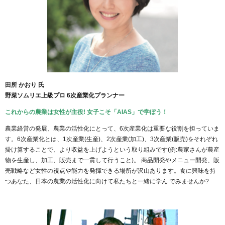
田所 かおり 氏
野菜ソムリエ上級プロ 6次産業化プランナー
これからの農業は女性が主役! 女子こそ「AIAS」で学ぼう！
農業経営の発展、農業の活性化にとって、6次産業化は重要な役割を担っていま
す。6次産業化とは、1次産業(生産)、2次産業(加工)、3次産業(販売)をそれぞれ
掛け算することで、より収益を上げようという取り組みです(例:農家さんが農産
物を生産し、加工、販売まで一貫して行うこと)。 商品開発やメニュー開発、販
売戦略など女性の視点や能力を発揮できる場所が沢山あります。食に興味を持
つあなた、日本の農業の活性化に向けて私たちと一緒に学ん でみませんか?