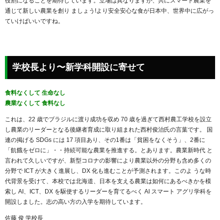
役割になることを期待しています。立場は異なりますが、共にスマート農業を
通じて新しい農業を創り ましょう!より安全安心な食が日本中、世界中に広がっ
ていけばいいですね。
学校長より〜新学科開設に寄せて
食料なくして 生命なし
農業なくして 食料なし
これは、22 歳でブラジルに渡り成功を収め 70 歳を過ぎて西村農工学校を設立
し農業のリーダーとなる後継者育成に取り組まれた西村俊治氏の言葉です。 国
連の掲げる SDGs には 17 項目あり、その1番は「貧困をなくそう」、2番に
「飢餓をゼロに」・・持続可能な農業を推進する。とあります。農業新時代 と
言われて久しいですが、新型コロナの影響により農業以外の分野も含め多くの
分野で ICT が大きく進展し、DX 化も進むことが予測されます。このよ うな時
代背景を受けて、本校では北海道、日本を支える農業は如何にあるべきかを模
索し AI、ICT、DX を駆使するリーダーを育てるべく AI スマート アグリ学科を
開設しました。志の高い方の入学を期待しています。
佐藤 俊 学校長