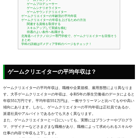
ゲームプロデューサー
ゲームシナリオライター
ゲームサウンドクリエイター
ゲームクリエイターの年齢別の平均年収
ゲームクリエイターの年収を上げるための方法
関連する資格を取得する
スキルアップして実績を積む
待遇のよい条件へ転職する
北海道ハイテクノロジー専門学校で、ゲームクリエイターを目指そう
まとめ
学科の詳細はITメディア学科のページをチェック！
ゲームクリエイターの平均年収は？
ゲームクリエイターの平均年収は、職種や企業規模、雇用形態により異なりま
す。大手ゲームクリエイターの年収は、令和5年の厚生労働省のデータによると
年収551万円です。平均年収551万円は、一般サラリーマンと比べてもやや高い
傾向にあります。しかし、ゲームクリエイターの平均年収は正社員であるか、
派遣社員やアルバイトであるかでも大きく異なります。
また、ゲームクリエイターと一口にいっても、実際にはプランナーやプログラ
マ、デザイナーなどさまざまな職種があり、職種によって求められるスキルや
仕事の内容で年収も上下します。