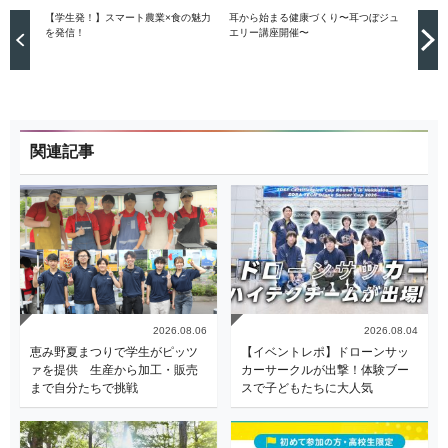
【学生発！】スマート農業×食の魅力
耳から始まる健康づくり〜耳つぼジュ
を発信！
エリー講座開催〜
関連記事
2026.08.06
2026.08.04
恵み野夏まつりで学生がピッツ
【イベントレポ】ドローンサッ
ァを提供 生産から加工・販売
カーサークルが出撃！体験ブー
まで自分たちで挑戦
スで子どもたちに大人気