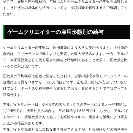
そこで、雇用形態や職種別、年齢によりゲームクリエイターの年収を比較しま
す。それぞれの具体的な給与については、次項以降で解説するので確認してく
ださい。
ゲームクリエイターの雇用形態別の給与
ゲームクリエイターの年収は、雇用形態により大きな差があります。正社員の
場合は、フリーランスで働くよりも安定した収入が見込めます。一方、アルバ
イトや派遣社員として働く場合の給与は時給制であることが多く、正社員と比
べると収入は低いです。
正社員の平均年収は前述で紹介したとおり、企業の規模や働くプロジェクトの
規模により異なりますが、551万円ほどです。正社員は給与が安定しているだ
けでなく、ボーナスや福利厚生も充実しており、昇給することで年収アップも
目指せます。
アルバイトやパートは、令和6年の求人ボックスのデータによると平均時給は
1,114円です。派遣社員の場合は、平均時給は1,845円です。しかし、アルバイ
トやパート、派遣社員の方であっても経験やスキル、担当する業務により収入
が上がる場合があります。
アルバイトや派遣社員は柔軟な働き方ができますが、社会保険などの福利厚生