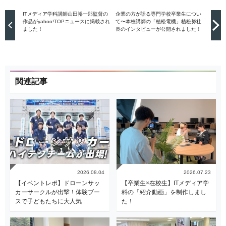
ITメディア学科講師山田裕一郎監督の
企業の方が語る専門学校卒業生につい
作品がyahoo!TOPニュースに掲載され
て〜本校講師の「植松電機」植松努社
ました！
長のインタビューが公開されました！
関連記事
2026.08.04
2026.07.23
【イベントレポ】ドローンサッ
【卒業生×在校生】ITメディア学
カーサークルが出撃！体験ブー
科の「紹介動画」を制作しまし
スで子どもたちに大人気
た！