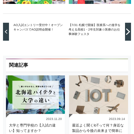
AO入試エントリー受付中！オープン
【7/31 札幌で開催】医療系への進学を
キャンパスでAO説明会開催！
考える高校1・2年生対象☆医療のお仕
事体験フェスタ
関連記事
2023.11.20
2023.09.14
大学と専門学校の【入試の違
最近よく聞くIoTって何？身近な
い】知ってますか？
製品から今後の未来まで簡単に