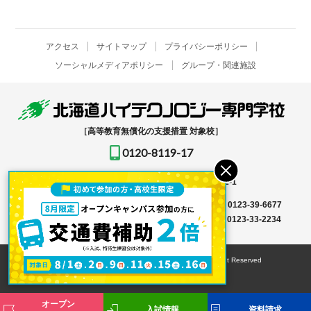
アクセス
サイトマップ
プライバシーポリシー
ソーシャルメディアポリシー
グループ・関連施設
［高等教育無償化の支援措置 対象校］
0120-8119-17
〒061-1396
北海道恵庭市恵み野北2-12-1
入学事務局はこちら →
TEL
0123-39-6666
FAX 0123-39-6677
その他はこちら →
TEL
0123-36-8119
FAX 0123-33-2234
© HOKKAIDO HIGH-TECHNOLOGY COLLEGE All Right Reserved
オープン
入試情報
資料請求