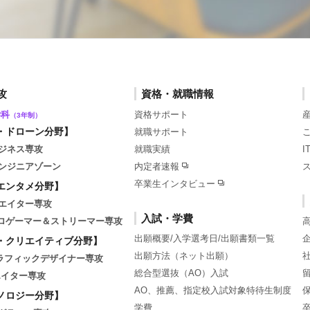
攻
資格・就職情報
学科
資格サポート
（3年制）
・ドローン分野】
就職サポート
ジネス専攻
就職実績
ンジニアゾーン
内定者速報
卒業生インタビュー
エンタメ分野】
エイター専攻
入試・学費
tsプロゲーマー＆ストリーマー専攻
出願概要/入学選考日/出願書類一覧
・クリエイティブ分野】
出願方法（ネット出願）
グラフィックデザイナー専攻
総合型選抜（AO）入試
エイター専攻
AO、推薦、指定校入試対象特待生制度
ノロジー分野】
学費