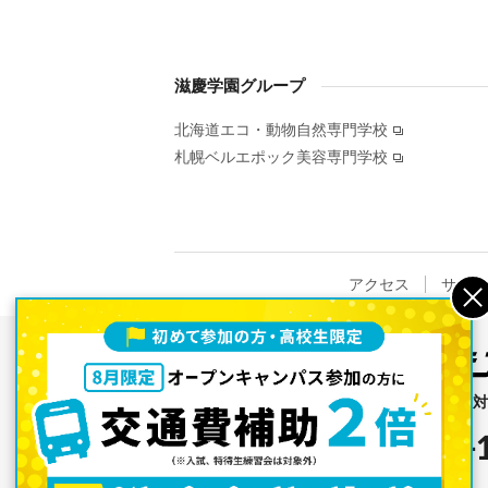
滋慶学園グループ
北海道エコ・動物自然専門学校
札幌ベルエポック美容専門学校
アクセス
サイト
［高等教育無償化の支援措置 
0120-8119-