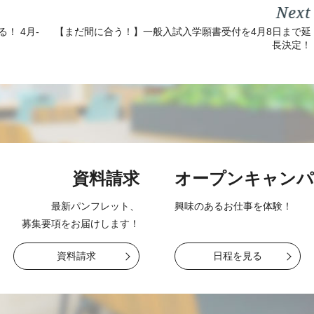
【まだ間に合う！】一般入試入学願書受付を4月8日まで延
！ 4月-
長決定！
資料請求
オープン
キャンパ
最新パンフレット、
興味のあるお仕事を
体験！
募集要項をお届け
します！
資料請求
日程を見る