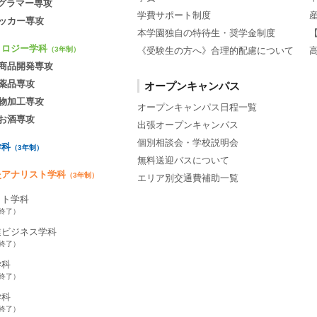
ログラマー専攻
学費サポート制度
ッカー専攻
本学園独自の特待生・奨学金制度
ノロジー学科
《受験生の方へ》合理的配慮について
（3年制）
商品開発専攻
薬品専攻
オープンキャンパス
物加工専攻
オープンキャンパス日程一覧
お酒専攻
出張オープンキャンパス
個別相談会・学校説明会
学科
（3年制）
無料送迎バスについて
灸アナリスト学科
（3年制）
エリア別交通費補助一覧
ット学科
集終了）
業ビジネス学科
集終了）
学科
集終了）
学科
集終了）