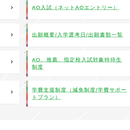
AO入試（ネットAOエントリー）
出願概要/入学選考日/出願書類一覧
AO、推薦、指定校入試対象特待生
制度
学費支援制度（減免制度/学費サポー
トプラン）