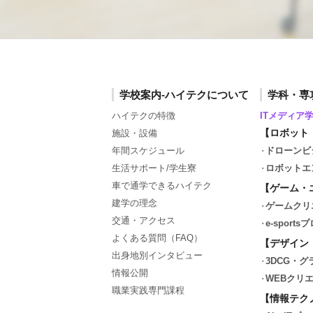
学校案内-ハイテクについて
学科・専
ハイテクの特徴
ITメディア
【ロボット
施設・設備
年間スケジュール
ドローンビ
生活サポート/学生寮
ロボットエ
車で通学できるハイテク
【ゲーム・
建学の理念
ゲームクリ
交通・アクセス
e-spor
よくある質問（FAQ）
【デザイン
出身地別インタビュー
3DCG・
情報公開
WEBクリ
職業実践専門課程
【情報テク