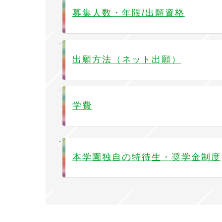
募集人数・年限/出願資格
出願方法（ネット出願）
学費
本学園独自の特待生・奨学金制度