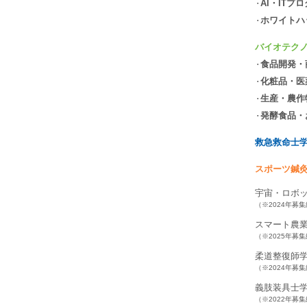
AI・ITプ
ホワイトハ
バイオテク
食品開発・
化粧品・医
生産・農作
発酵食品・
救急救命士
スポーツ鍼
宇宙・ロボ
（※2024年募
スマート農
（※2025年募
柔道整復師
（※2024年募
義肢装具士
（※2022年募