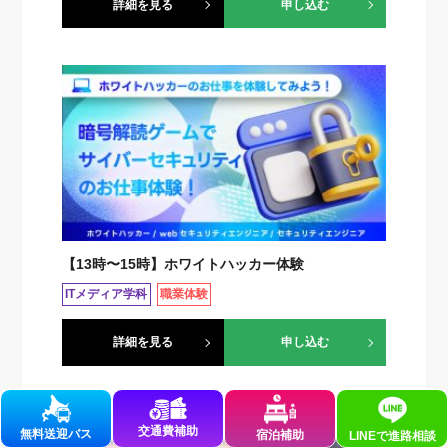
詳細を見る
申し込む
【13時〜15時】ホワイトハッカー体験
ITメディア学科
職業体験
詳細を見る
申し込む
交通費補助
無料送迎バス
宿泊補助
LINEで
進路相談