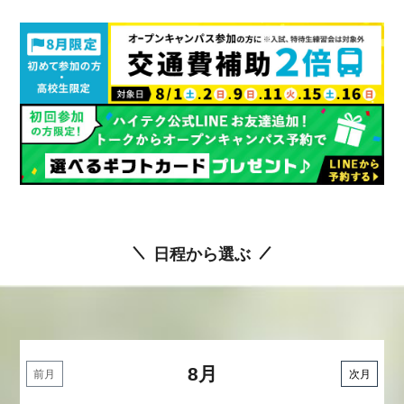
日程から選ぶ
8月
前月
次月