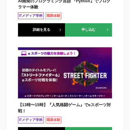
AI開発のプログラミング言語 『Python』でプログ
ラマー体験
ITメディア学科
職業体験
詳細を見る
申し込む
【13時〜15時】『人気格闘ゲーム』でeスポーツ対
戦！
ITメディア学科
職業体験