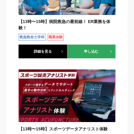
【13時〜15時】病院救急の最前線！ ER業務を体
験！
救急救命士学科
職業体験
詳細を見る
申し込む
【13時〜15時】スポーツデータアナリスト体験