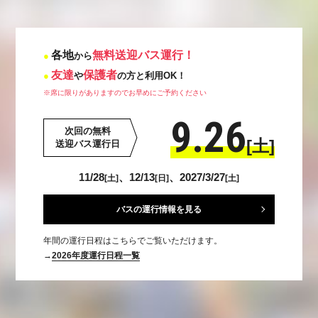
各地
無料送迎バス運行！
から
友達
保護者
や
の方と利用OK！
※席に限りがありますのでお早めにご予約ください
9.26
次回の無料
[土]
送迎バス運行日
11/28
、12/13
、2027/3/27
[土]
[日]
[土]
バスの運行情報を見る
年間の運行日程はこちらでご覧いただけます。
→
2026年度運行日程一覧