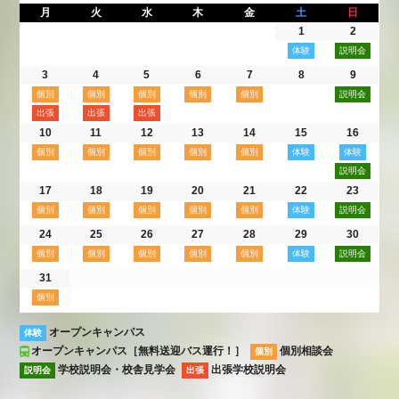
月
火
水
木
金
土
日
1
2
3
4
5
6
7
8
9
10
11
12
13
14
15
16
17
18
19
20
21
22
23
24
25
26
27
28
29
30
31
オープンキャンパス
体験
オープンキャンパス［無料送迎バス運行！］
個別相談会
個別
学校説明会・校舎見学会
出張学校説明会
説明会
出張