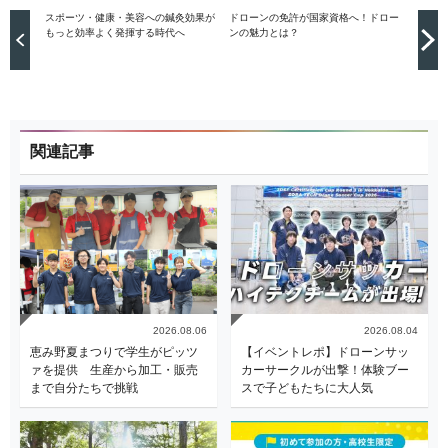
スポーツ・健康・美容への鍼灸効果が
ドローンの免許が国家資格へ！ドロー
もっと効率よく発揮する時代へ
ンの魅力とは？
関連記事
2026.08.06
2026.08.04
恵み野夏まつりで学生がピッツ
【イベントレポ】ドローンサッ
ァを提供 生産から加工・販売
カーサークルが出撃！体験ブー
まで自分たちで挑戦
スで子どもたちに大人気