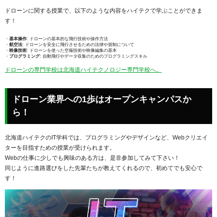
ドローンに関する授業で、以下のような内容をハイテクで学ぶことができま
す！
基本操作
: ドローンの基本的な飛行技術や操作方法
航空法
: ドローンを安全に飛行させるための法律や規制について
映像技術
: ドローンを使った空撮技術や映像編集の基本
プログラミング
: 自動飛行やデータ収集のためのプログラミングスキル
ドローンの専門学校は北海道ハイテクノロジー専門学校へ。
ドローン業界への1歩はオープンキャンパスか
ら！
北海道ハイテクのIT学科では、プログラミングやデザインなど、Webクリエイ
ターを目指すための授業が受けられます。
Webの仕事に少しでも興味のある方は、是非参加してみて下さい！
同じように進路選びをした先輩たちが教えてくれるので、初めてでも安心で
す！