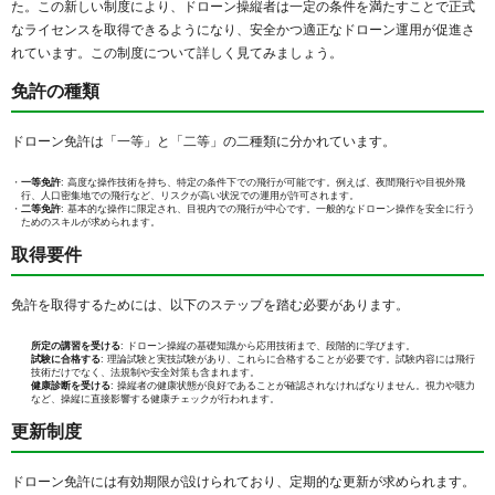
た。この新しい制度により、ドローン操縦者は一定の条件を満たすことで正式
なライセンスを取得できるようになり、安全かつ適正なドローン運用が促進さ
れています。この制度について詳しく見てみましょう。
免許の種類
ドローン免許は「一等」と「二等」の二種類に分かれています。
一等免許
: 高度な操作技術を持ち、特定の条件下での飛行が可能です。例えば、夜間飛行や目視外飛
行、人口密集地での飛行など、リスクが高い状況での運用が許可されます。
二等免許
: 基本的な操作に限定され、目視内での飛行が中心です。一般的なドローン操作を安全に行う
ためのスキルが求められます。
取得要件
免許を取得するためには、以下のステップを踏む必要があります。
所定の講習を受ける
: ドローン操縦の基礎知識から応用技術まで、段階的に学びます。
試験に合格する
: 理論試験と実技試験があり、これらに合格することが必要です。試験内容には飛行
技術だけでなく、法規制や安全対策も含まれます。
健康診断を受ける
: 操縦者の健康状態が良好であることが確認されなければなりません。視力や聴力
など、操縦に直接影響する健康チェックが行われます。
更新制度
ドローン免許には有効期限が設けられており、定期的な更新が求められます。