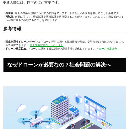
更新の際には、以下の点が重要です。
再講習
: 最新の技術や規制についての知識をアップデートするための講習を受けることが必要です。
再試験
: 必要に応じて、理論試験や実技試験を再度受けることがあります。これにより、操縦者のスキ
ルが常に最新の状態であることを保証します。
参考情報
国土交通省ドローンポータル
: ドローン運用に関する最新情報や規制、免許取得の詳細についてはこち
らで確認できます。
国土交通省ドローンポータル
ドローン検定協会
: ドローンに関する資格試験や講習情報を提供しています。
ドローン検定協会
なぜドローンが必要なの？社会問題の解決へ