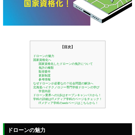
【目次】
ドローンの魅力
国家資格化へ
国家資格化したドローンの免許について
免許の種類
取得要件
更新制度
参考情報
なぜドローンが必要なの？社会問題の解決へ
北海道ハイテクノロジー専門学校ドローンの学び
学習内容
ドローン業界への1歩はオープンキャンパスから！
学科の詳細はITメディア学科のページをチェック！
ITメディア学科のwebページはこちらから！
ドローンの魅力