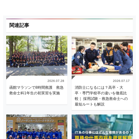
関連記事
2026.07.28
2026.07.17
函館マラソンで8時間救護 救急
消防士になるには？高卒・大
救命士科1年生の初実習を実施
卒・専門学校卒の違いを徹底比
較｜ 採用試験・救急救命士への
最短ルートも解説