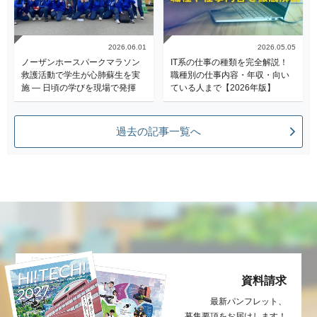
2026.06.01
2026.05.05
ノーザンホースパークマラソン
IT系の仕事の種類を完全解説！
救護活動で学生が心肺蘇生を実
職種別の仕事内容・年収・向い
施 ― 日頃の学びを現場で発揮
ている人まで【2026年版】
過去の記事一覧へ
資料請求
最新パンフレット、
募集要項をお届け
します！