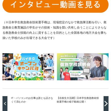
（※日本学生救急救命技術選手権は、現場想定のなかで救急隊活動を行い、救
急救命士教育施設の学生がその技術・知識を競い共有し合うことによりさらな
る救急救命士技能の向上に資することを目的とした全国各地の地方大会を勝ち
抜いた学校のみが出場できる大会です）
IT・パソコンのお仕事は誰とも話さな
【在校生大活躍】日本学生救急救命技
くて済むのか
術選手権の様子動画公開！