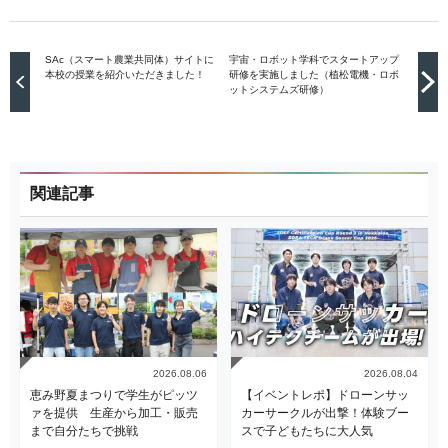
SAc（スマート農業共同体）サイトに
宇宙・ロボット学科でスタートアップ
本校の授業を紹介いただきました！
研修を実施しました（植松電機・ロボ
ットシステムズ研修）
関連記事
2026.08.06
2026.08.04
恵み野夏まつりで学生がピッツ
【イベントレポ】ドローンサッ
ァを提供 生産から加工・販売
カーサークルが出撃！体験ブー
まで自分たちで挑戦
スで子どもたちに大人気