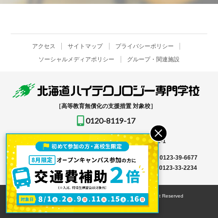
アクセス
サイトマップ
プライバシーポリシー
ソーシャルメディアポリシー
グループ・関連施設
［高等教育無償化の支援措置 対象校］
0120-8119-17
〒061-1396
北海道恵庭市恵み野北2-12-1
入学事務局はこちら →
TEL
0123-39-6666
FAX 0123-39-6677
その他はこちら →
TEL
0123-36-8119
FAX 0123-33-2234
© HOKKAIDO HIGH-TECHNOLOGY COLLEGE All Right Reserved