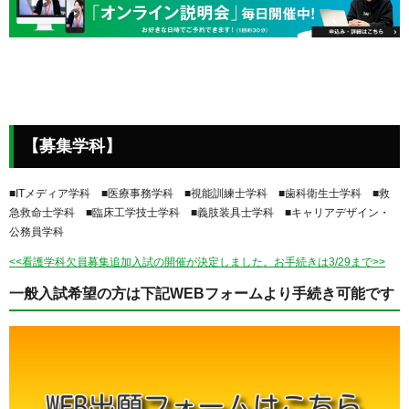
【募集学科】
■ITメディア学科 ■医療事務学科 ■視能訓練士学科 ■歯科衛生士学科 ■救
急救命士学科 ■臨床工学技士学科 ■義肢装具士学科 ■キャリアデザイン・
公務員学科
<<看護学科欠員募集追加入試の開催が決定しました。お手続きは3/29まで>>
一般入試希望の方は下記WEBフォームより手続き可能です