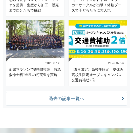
ァを提供 生産から加工・販売
カーサークルが出撃！体験ブー
まで自分たちで挑戦
スで子どもたちに大人気
2026.07.28
2026.07.26
函館マラソンで8時間救護 救急
【8月限定】高校生限定！夏休み
救命士科1年生の初実習を実施
高校生限定オープンキャンパス
交通費補助2倍
過去の記事一覧へ