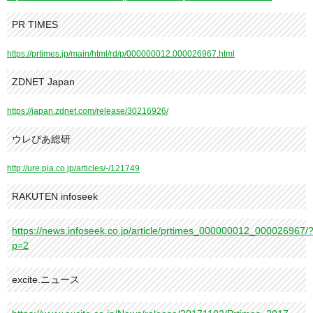
PR TIMES
https://prtimes.jp/main/html/rd/p/000000012.000026967.html
ZDNET Japan
https://japan.zdnet.com/release/30216926/
ウレぴあ総研
http://ure.pia.co.jp/articles/-/121749
RAKUTEN infoseek
https://news.infoseek.co.jp/article/prtimes_000000012_000026967/
p=2
excite.ニュース