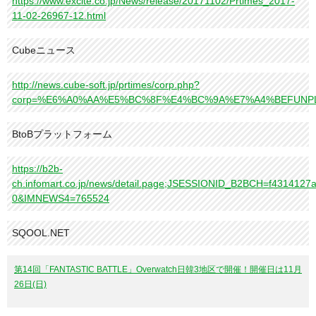
https://www.excite.co.jp/News/release/20171102/Prtimes_2017-
11-02-26967-12.html
Cubeニュース
http://news.cube-soft.jp/prtimes/corp.php?
corp=%E6%A0%AA%E5%BC%8F%E4%BC%9A%E7%A4%BEFUNP
BtoBプラットフォーム
https://b2b-
ch.infomart.co.jp/news/detail.page;JSESSIONID_B2BCH=f431412
0&IMNEWS4=765524
SQOOL.NET
第14回「FANTASTIC BATTLE」Overwatch日韓3地区で開催！開催日は11月
26日(日)