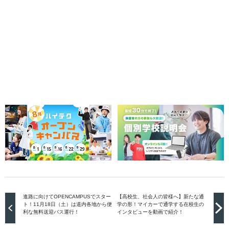
進路に向けてOPENCAMPUSでスター
【高校生、社会人の皆様へ】新たな通
ト！11月18日（土）は道内各地から便
学の形！マイカーで通学する在校生の
利な無料送迎バス運行！
インタビューを動画で紹介！