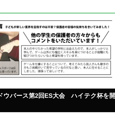
。
ャドウバース第2回ES大会 ハイテク杯を