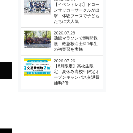
【イベントレポ】ドロー
ンサッカーサークルが出
撃！体験ブースで子ども
たちに大人気
2026.07.28
函館マラソンで8時間救
護 救急救命士科1年生
の初実習を実施
2026.07.26
【8月限定】高校生限
定！夏休み高校生限定オ
ープンキャンパス交通費
補助2倍