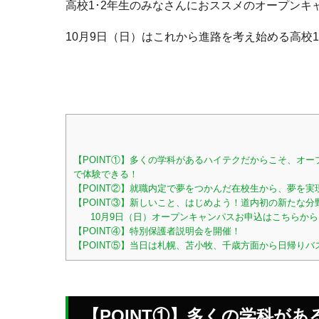
高校1･2年生のみなさんにおススメのオープンキ
10月9日（日）はこれから進路を考え始める高校1
【POINT①】多くの学科があるハイテクだからこそ、オ
で体験できる！
【POINT②】就職内定で夢をつかんだ在校生から、夢を
【POINT③】新しいこと、はじめよう！道内初の新たな分
10月9日（日）オープンキャンパスお申込はこちらから
【POINT④】特別保護者説明会を開催！
【POINT⑤】当日は札幌、苫小牧、千歳方面から日帰りバス
【POINT①】多くの学科が