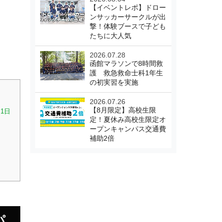
【イベントレポ】ドロー
ンサッカーサークルが出
撃！体験ブースで子ども
たちに大人気
2026.07.28
函館マラソンで8時間救
護 救急救命士科1年生
の初実習を実施
2026.07.26
【8月限定】高校生限
1日
定！夏休み高校生限定オ
ープンキャンパス交通費
補助2倍
パ