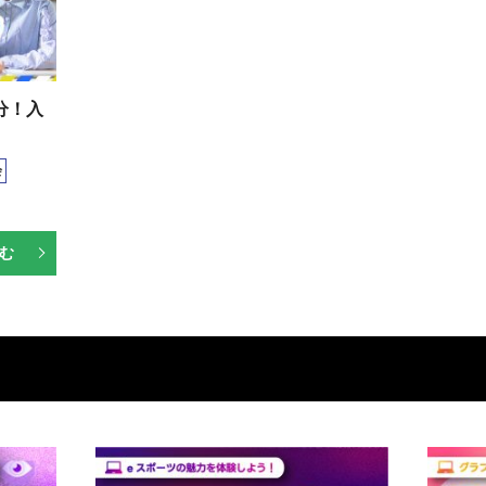
分！入
会
む