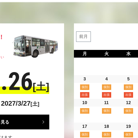
！
前月
！
月
火
水
さい
.26
3
4
5
[土]
2027/3/27
10
11
12
[土]
を見る
17
18
19
けます。