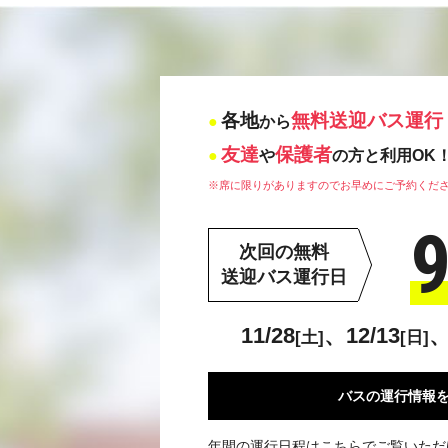
各地
無料送迎バス運行
から
友達
保護者
や
の方と利用OK
※席に限りがありますのでお早めにご予約くだ
9
次回の無料
送迎バス運行日
11/28
、12/13
、
[土]
[日]
バスの運行情報
年間の運行日程はこちらでご覧いただ