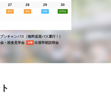
27
28
29
30
プンキャンパス［無料送迎バス運行！］
明会・校舎見学会
出張学校説明会
出張
ート