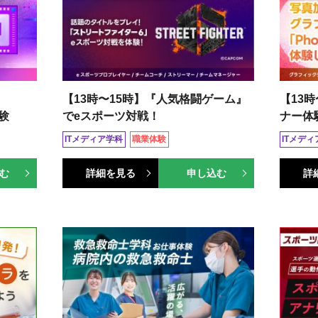
【13時〜15時】『人気格闘ゲーム』
【13
験
でeスポーツ対戦！
ナー体
ITメディア学科
職業体験
ITメデ
む
詳細を見る
申し込む
詳