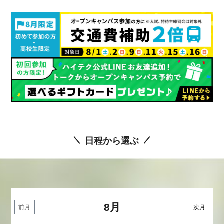
日程から選ぶ
8月
前月
次月