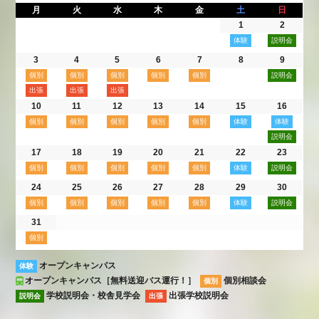
月
火
水
木
金
土
日
1
2
3
4
5
6
7
8
9
10
11
12
13
14
15
16
17
18
19
20
21
22
23
24
25
26
27
28
29
30
31
オープンキャンパス
体験
オープンキャンパス［無料送迎バス運行！］
個別相談会
個別
学校説明会・校舎見学会
出張学校説明会
説明会
出張