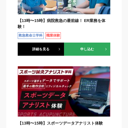
【13時〜15時】病院救急の最前線！ ER業務を体
験！
救急救命士学科
職業体験
詳細を見る
申し込む
【13時〜15時】スポーツデータアナリスト体験