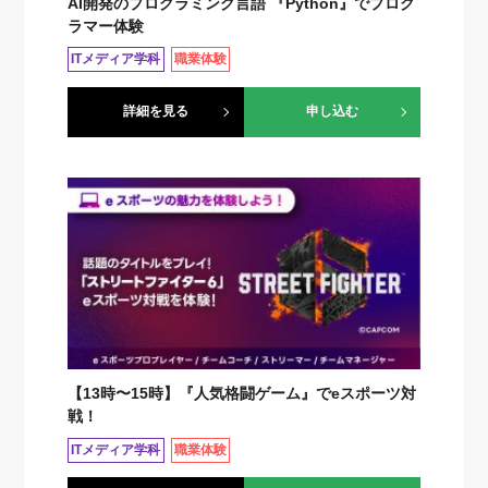
AI開発のプログラミング言語 『Python』でプログ
ラマー体験
ITメディア学科
職業体験
詳細を見る
申し込む
【13時〜15時】『人気格闘ゲーム』でeスポーツ対
戦！
ITメディア学科
職業体験