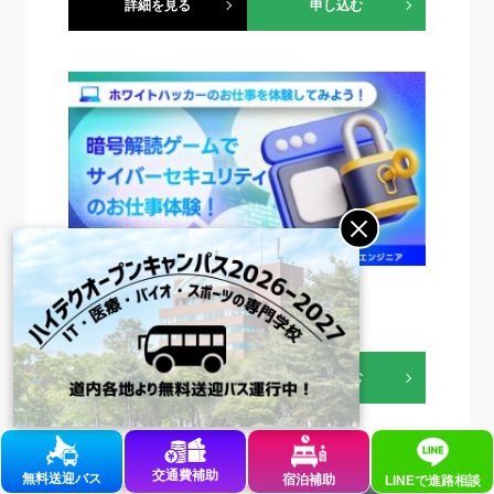
詳細を見る
申し込む
【13時〜15時】ホワイトハッカー体験
ITメディア学科
職業体験
詳細を見る
申し込む
交通費補助
無料送迎バス
宿泊補助
LINEで
進路相談