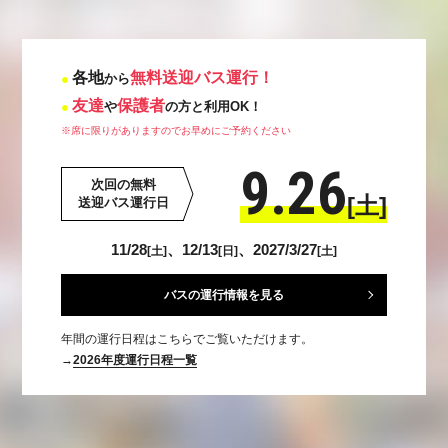
各地
無料送迎バス運行！
から
友達
保護者
や
の方と利用OK！
※席に限りがありますのでお早めにご予約ください
9.26
次回の無料
[土]
送迎バス運行日
11/28
、12/13
、2027/3/27
[土]
[日]
[土]
バスの運行情報を見る
年間の運行日程はこちらでご覧いただけます。
→
2026年度運行日程一覧