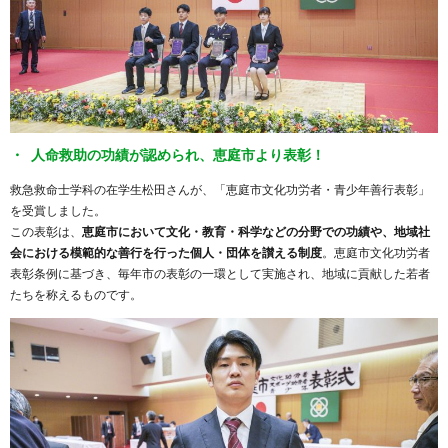
人命救助の功績が認められ、恵庭市より表彰！
救急救命士学科の在学生松田さんが、「恵庭市文化功労者・青少年善行表彰」
を受賞しました。
この表彰は、
恵庭市において文化・教育・科学などの分野での功績や、地域社
会における模範的な善行を行った個人・団体を讃える制度
。恵庭市文化功労者
表彰条例に基づき、毎年市の表彰の一環として実施され、地域に貢献した若者
たちを称えるものです。