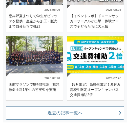
2026.08.06
2026.08.04
恵み野夏まつりで学生がピッツ
【イベントレポ】ドローンサッ
ァを提供 生産から加工・販売
カーサークルが出撃！体験ブー
まで自分たちで挑戦
スで子どもたちに大人気
2026.07.28
2026.07.26
函館マラソンで8時間救護 救急
【8月限定】高校生限定！夏休み
救命士科1年生の初実習を実施
高校生限定オープンキャンパス
交通費補助2倍
過去の記事一覧へ