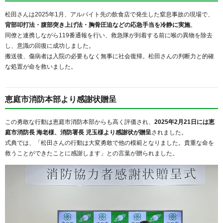
松田さんは2025年1月、アルバイト先の飲食店で発生した窒息事故の現場で、
背部叩打法・腹部突き上げ法・胸骨圧迫などの応急手当を冷静に実施
。
同僚と連携しながら119番通報を行い、救急隊が到着する前に喉の異物を除去
し、意識の回復に成功しました。
搬送後、傷病者は入院の必要もなく無事に社会復帰。松田さんの判断力と的確
な処置が命を救いました。
恵庭市消防本部より感謝状贈呈
この勇敢な行動は恵庭市消防本部からも高く評価され、
2025年2月21日には恵
庭市消防長 海老様、消防署長 児玉様より感謝状が贈呈
されました。
式典では、「松田さんの行動は大変勇敢で他の模範となりました。貴重な命を
救うことができたことに感謝します」との言葉が贈られました。