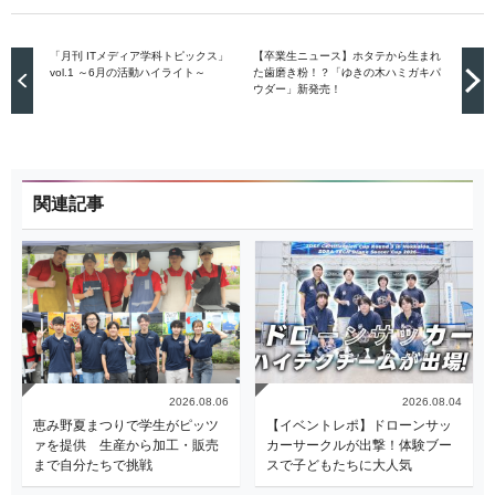
「月刊 ITメディア学科トピックス」
【卒業生ニュース】ホタテから生まれ
vol.1 ～6月の活動ハイライト～
た歯磨き粉！？「ゆきの木ハミガキパ
ウダー」新発売！
関連記事
2026.08.06
2026.08.04
恵み野夏まつりで学生がピッツ
【イベントレポ】ドローンサッ
ァを提供 生産から加工・販売
カーサークルが出撃！体験ブー
まで自分たちで挑戦
スで子どもたちに大人気