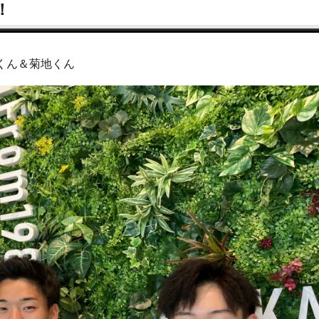
！
くん＆菊地くん