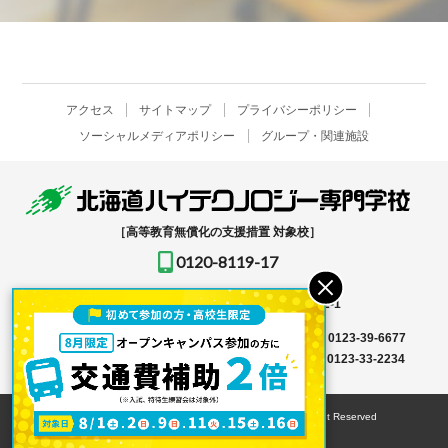
アクセス
サイトマップ
プライバシーポリシー
ソーシャルメディアポリシー
グループ・関連施設
［高等教育無償化の支援措置 対象校］
0120-8119-17
〒061-1396
北海道恵庭市恵み野北2-12-1
入学事務局はこちら →
TEL
0123-39-6666
FAX 0123-39-6677
その他はこちら →
TEL
0123-36-8119
FAX 0123-33-2234
© HOKKAIDO HIGH-TECHNOLOGY COLLEGE All Right Reserved