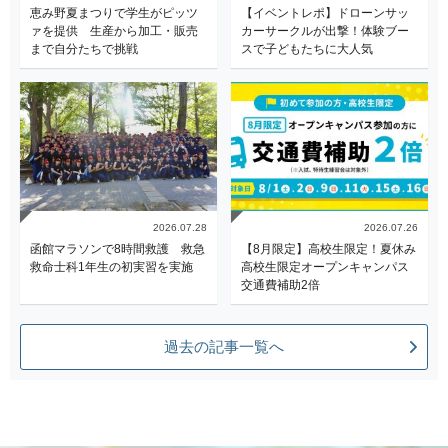
恵み野夏まつりで学生がピッツ
【イベントレポ】ドローンサッ
ァを提供 生産から加工・販売
カーサークルが出撃！体験ブー
まで自分たちで挑戦
スで子どもたちに大人気
2026.07.28
2026.07.26
函館マラソンで8時間救護 救急
【8月限定】高校生限定！夏休み
救命士科1年生の初実習を実施
高校生限定オープンキャンパス
交通費補助2倍
過去の記事一覧へ