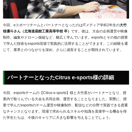
今回、eスポーツチームとパートナーとなったのはITメディア学科2年生の
大竹
椋優斗さん（北海道函館工業高等学校 卒）
です。彼は、大会の企画運営や映像
制作。編集やドローン操縦など、幅広く学んでいます。esportsとその他の授業
で学んだ技術をesports現場で実践的に活用することができます。この経験を通
じて、業界とのつながりを深め、さらに成長することが期待されています。
パートナーとなったCitrus e-sports様の詳細
今回、esportsチームの【Citrus e-sports】様と大竹君がパートナーとなり、授
業内で取りんでいる大会を共同企画、運営することとなりました。実際に、授
業で学んだesportsのチーム運営や映像制作、配信などの分野で実践できる貴重
なチャンスとなります。現場で求められるスキルや知識を直接学べる機会を得
た学生たちは、今後のキャリアに大きな影響を与えることでしょう。