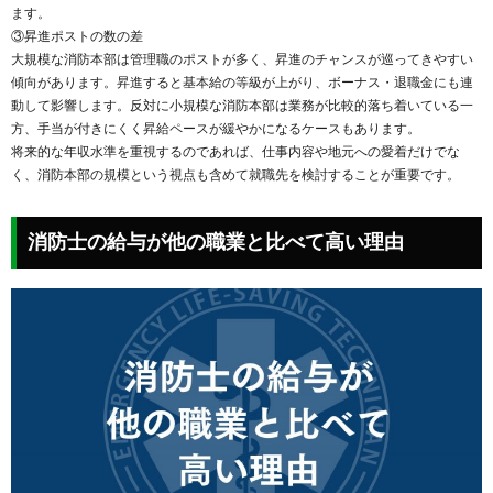
ます。
③昇進ポストの数の差
大規模な消防本部は管理職のポストが多く、昇進のチャンスが巡ってきやすい
傾向があります。昇進すると基本給の等級が上がり、ボーナス・退職金にも連
動して影響します。反対に小規模な消防本部は業務が比較的落ち着いている一
方、手当が付きにくく昇給ペースが緩やかになるケースもあります。
将来的な年収水準を重視するのであれば、仕事内容や地元への愛着だけでな
く、消防本部の規模という視点も含めて就職先を検討することが重要です。
消防士の給与が他の職業と比べて高い理由