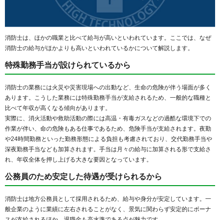
消防士は、ほかの職業と比べて給与が高いといわれています。ここでは、なぜ
消防士の給与がほかよりも高いといわれているかについて解説します。
特殊勤務手当が設けられているから
消防士の業務には火災や災害現場への出動など、生命の危険が伴う場面が多く
あります。こうした業務には特殊勤務手当が支給されるため、一般的な職種と
比べて年収が高くなる傾向があります。
実際に、消火活動や救助活動の際には高温・有毒ガスなどの過酷な環境下での
作業が伴い、命の危険もある仕事であるため、危険手当が支給されます。夜勤
や24時間勤務といった勤務形態による負担も考慮されており、交代勤務手当や
深夜勤務手当なども加算されます。手当は月々の給与に加算される形で支給さ
れ、年収全体を押し上げる大きな要因となっています。
公務員のため安定した待遇が受けられるから
消防士は地方公務員として採用されるため、給与や身分が安定しています。一
般企業のように業績に左右されることがなく、景気に関わらず安定的にボーナ
スが支給されるほか、退職金も高水準である点が魅力です。