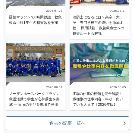
2026.07.28
2026.07.17
函館マラソンで8時間救護 救急
消防士になるには？高卒・大
救命士科1年生の初実習を実施
卒・専門学校卒の違いを徹底比
較｜ 採用試験・救急救命士への
最短ルートも解説
2026.06.01
2026.05.05
ノーザンホースパークマラソン
IT系の仕事の種類を完全解説！
救護活動で学生が心肺蘇生を実
職種別の仕事内容・年収・向い
施 ― 日頃の学びを現場で発揮
ている人まで【2026年版】
過去の記事一覧へ