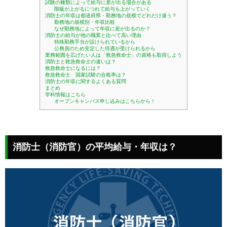
試験の種類によって給与に差が出る場合がある
階級が上がるにつれて給与も上がっていく
消防士の年収は都道府県・勤務地の規模でどれだけ違う？
勤務地の規模別・年収比較
なぜ勤務地によって年収に差が出るのか？
消防士の給与が他の職業と比べて高い理由
特殊勤務手当が設けられているから
公務員のため安定した待遇が受けられるから
業務範囲を広げたい人は「救急救命士」の資格も取得しよう
消防士と救急救命士の違いは？
救急救命士になるには？
救急救命士 国家試験の合格率は？
消防士の年収に関するよくある質問
まとめ
学科情報はこちら
オープンキャンパス申し込みはこちらから！
消防士（消防官）の平均給与・年収は？