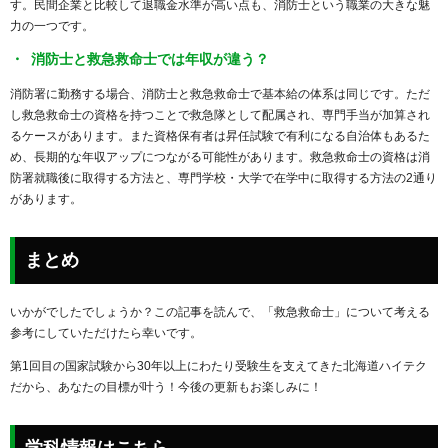
す。民間企業と比較して退職金水準が高い点も、消防士という職業の大きな魅
力の一つです。
消防士と救急救命士では年収が違う？
消防署に勤務する場合、消防士と救急救命士で基本給の体系は同じです。ただ
し救急救命士の資格を持つことで救急隊として配属され、専門手当が加算され
るケースがあります。また資格保有者は昇任試験で有利になる自治体もあるた
め、長期的な年収アップにつながる可能性があります。救急救命士の資格は消
防署就職後に取得する方法と、専門学校・大学で在学中に取得する方法の2通り
があります。
まとめ
いかがでしたでしょうか？この記事を読んで、「救急救命士」について考える
参考にしていただけたら幸いです。
第1回目の国家試験から30年以上にわたり受験生を支えてきた北海道ハイテク
だから、あなたの目標が叶う！今後の更新もお楽しみに！
学科情報はこちら