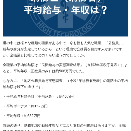
世の中には様々な種類の職業がある中で、今も昔も人気な職業、「公務員」。
給与や身分が安定しているから、という理由で公務員を目指す人が多いです
が、全職業と比較してどのくらい違うのでしょうか。
全職業の平均給与額は「民間給与の実態調査結果」（令和3年国税庁発表）によ
ると、平均年収（正社員のみ）は約508万円でした。
ちなみに、「地方公務員給与実態調査」（令和4年総務省発表）の消防士の平均
給与額は以下の通りです。
・平均給与月額合計（手当込み）：約40万円
・平均ボーナス：約152万円
・平均年収：約632万円
冒頭の通り、勤務地域や勤続年数などにより変動の可能性はありますが、全職