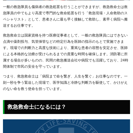
一般の救急隊員も傷病者の救急処置を行うことができますが、救急救命士は救
急隊員の中でもより高度で専門的な救命処置を行う「救急現場・人命救助のス
ペシャリスト」として、患者さんに最も早く接触して救助し、素早く病院へ搬
送するお仕事です。
救急救命士は国家資格を持つ医療従事者として、一般の救急隊員にはできない
点滴や薬剤投与、気管挿管などの特定行為を医師の指示のもとで実施できま
す。現場での判断力と高度な技術により、重篤な患者の容態を安定させ、医師
による本格的な治療が受けられるまでの貴重な時間を確保します。消防署に所
属する場合が多いものの、民間の救急搬送会社や病院でも活躍しており、24時
間体制で市民の安全を守っています。
つまり、救急救命士は「病院まで命を繋ぎ、人生を繋ぐ」お仕事なのです。一
刻一秒を争う緊迫した現場で、医学知識と冷静な判断力を駆使して、かけがえ
のない命を救う使命を担っています。
救急救命士になるには？