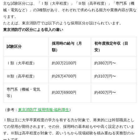
主な試験区分には、「Ⅰ類（大卒程度）」「Ⅲ類（高卒程度）」「専門系（機
械・電気など）」の3種類があり、それぞれで求められる能力や業務内容が異な
ります。
たとえば、東京消防庁では以下のような採用区分が設けられています。
東京消防庁の区分による収入の違い
採用時の給与（月
初年度推定年収（目
試験区分
額）
安）
Ⅰ類（大卒程度）
約30万2100円
約380万円〜
Ⅲ類（高卒程度）
約26万4700円
約310万円〜
専門系（機械・電気
約30万6900円
約400万円〜
等）
（参考：
東京消防庁 採用情報-福利厚生
）
Ⅰ類は主に大学卒業程度の学力を有する方が対象で、将来的には幹部職員とし
ての登用が期待されます。その分、採用時の基本給もやや高く設定されていま
す。Ⅲ類は高卒程度が対象で、若いうちから現場経験を積み重ねる実務型のル
ートです。