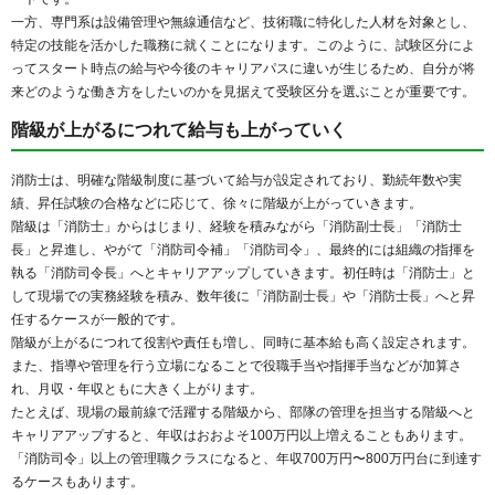
一方、専門系は設備管理や無線通信など、技術職に特化した人材を対象とし、
特定の技能を活かした職務に就くことになります。このように、試験区分によ
ってスタート時点の給与や今後のキャリアパスに違いが生じるため、自分が将
来どのような働き方をしたいのかを見据えて受験区分を選ぶことが重要です。
階級が上がるにつれて給与も上がっていく
消防士は、明確な階級制度に基づいて給与が設定されており、勤続年数や実
績、昇任試験の合格などに応じて、徐々に階級が上がっていきます。
階級は「消防士」からはじまり、経験を積みながら「消防副士長」「消防士
長」と昇進し、やがて「消防司令補」「消防司令」、最終的には組織の指揮を
執る「消防司令長」へとキャリアアップしていきます。初任時は「消防士」と
して現場での実務経験を積み、数年後に「消防副士長」や「消防士長」へと昇
任するケースが一般的です。
階級が上がるにつれて役割や責任も増し、同時に基本給も高く設定されます。
また、指導や管理を行う立場になることで役職手当や指揮手当などが加算さ
れ、月収・年収ともに大きく上がります。
たとえば、現場の最前線で活躍する階級から、部隊の管理を担当する階級へと
キャリアアップすると、年収はおおよそ100万円以上増えることもあります。
「消防司令」以上の管理職クラスになると、年収700万円〜800万円台に到達す
るケースもあります。