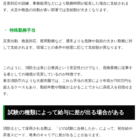
災害対応や訓練、事務処理などにより勤務時間が延長した場合に支給されま
す。火災や救急の出動が多い部署では支給額が大きくなります。
特殊勤務手当
災害出動、救急対応、夜間勤務など、通常よりも危険や負担の大きい勤務に対
して支給されます。現場ごとの条件や頻度に応じて支給額が異なります。
このように、消防士は単に公務員という安定性だけでなく、危険業務に従事す
る者としての補償が充実しているのが特徴です。
東京消防庁のような大都市圏では、これら手当の充実により年収が700万円を
超えるケースもあり、勤続年数や階級が上がることでさらに高収入を目指せま
す。
試験の種類によって給与に差が出る場合がある
消防士として採用される際は、「どの試験に合格したか」によって、初任給や
昇進スピード、将来のキャリアに差が出ることがあります。