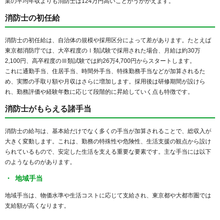
業の平均年収よりも消防士は124万円高いことがうかがえます。
消防士の初任給
消防士の初任給は、自治体の規模や採用区分によって差があります。たとえば
東京都消防庁では、大卒程度のⅠ類試験で採用された場合、月給は約30万
2,100円、高卒程度のⅢ類試験では約26万4,700円からスタートします。
これに通勤手当、住居手当、時間外手当、特殊勤務手当などが加算されるた
め、実際の手取り額や月収はさらに増加します。採用後は研修期間が設けら
れ、勤務評価や経験年数に応じて段階的に昇給していく点も特徴です。
消防士がもらえる諸手当
消防士の給与は、基本給だけでなく多くの手当が加算されることで、総収入が
大きく変動します。これは、勤務の特殊性や危険性、生活支援の観点から設け
られているもので、安定した生活を支える重要な要素です。主な手当には以下
のようなものがあります。
地域手当
地域手当は、物価水準や生活コストに応じて支給され、東京都や大都市圏では
支給額が高くなります。