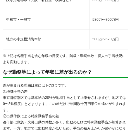
政令指定都市（大阪・名古屋・横浜など）
650万〜800万円
中核市・一般市
580万〜700万円
地方の小規模消防本部
500万〜620万円
※上記は各種手当を含む年収の目安です。階級・勤続年数・個人の手当状況に
より変動します。
なぜ勤務地によって年収に差が出るのか？
差が生まれる理由は主に以下の3つです。
①地域手当の差
東京都特別区では基本給の20%が地域手当として上乗せされますが、地方では
0〜3%程度にとどまります。この差だけで年間数十万円単位の違いが生まれま
す。
②出動件数による特殊勤務手当の差
都市部は救急・火災出動の件数が多く、出動のたびに特殊勤務手当が加算され
ます。一方、地方では出動頻度が低いため、手当の積み上がりが緩やかになり