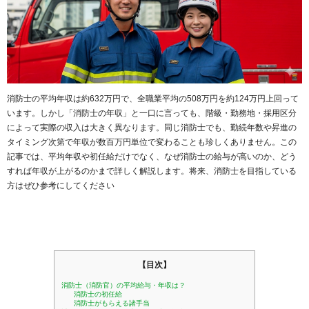
消防士の平均年収は約632万円で、全職業平均の508万円を約124万円上回って
います。しかし「消防士の年収」と一口に言っても、階級・勤務地・採用区分
によって実際の収入は大きく異なります。同じ消防士でも、勤続年数や昇進の
タイミング次第で年収が数百万円単位で変わることも珍しくありません。この
記事では、平均年収や初任給だけでなく、なぜ消防士の給与が高いのか、どう
すれば年収が上がるのかまで詳しく解説します。将来、消防士を目指している
方はぜひ参考にしてください
【目次】
消防士（消防官）の平均給与・年収は？
消防士の初任給
消防士がもらえる諸手当