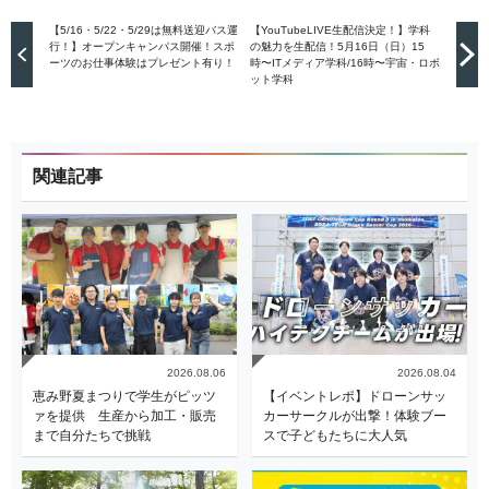
【5/16・5/22・5/29は無料送迎バス運
【YouTubeLIVE生配信決定！】学科
行！】オープンキャンパス開催！スポ
の魅力を生配信！5月16日（日）15
ーツのお仕事体験はプレゼント有り！
時〜ITメディア学科/16時〜宇宙・ロボ
ット学科
関連記事
2026.08.06
2026.08.04
恵み野夏まつりで学生がピッツ
【イベントレポ】ドローンサッ
ァを提供 生産から加工・販売
カーサークルが出撃！体験ブー
まで自分たちで挑戦
スで子どもたちに大人気