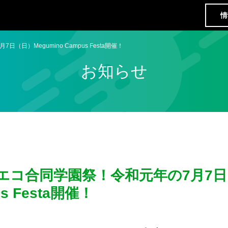
情
日）Megumino Campus Festa開催！
お知らせ
エコ合同学園祭！令和元年の7月7日
us Festa開催！