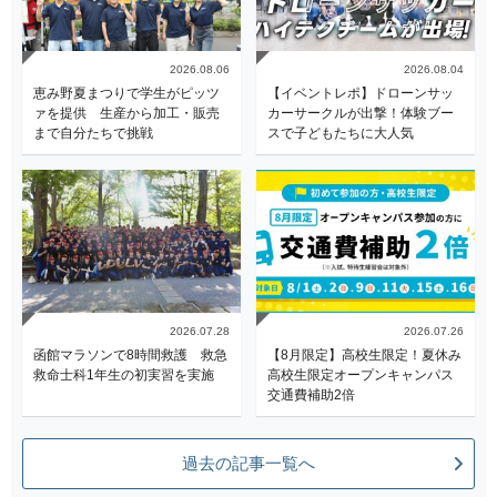
2026.08.06
2026.08.04
恵み野夏まつりで学生がピッツ
【イベントレポ】ドローンサッ
ァを提供 生産から加工・販売
カーサークルが出撃！体験ブー
まで自分たちで挑戦
スで子どもたちに大人気
2026.07.28
2026.07.26
函館マラソンで8時間救護 救急
【8月限定】高校生限定！夏休み
救命士科1年生の初実習を実施
高校生限定オープンキャンパス
交通費補助2倍
過去の記事一覧へ