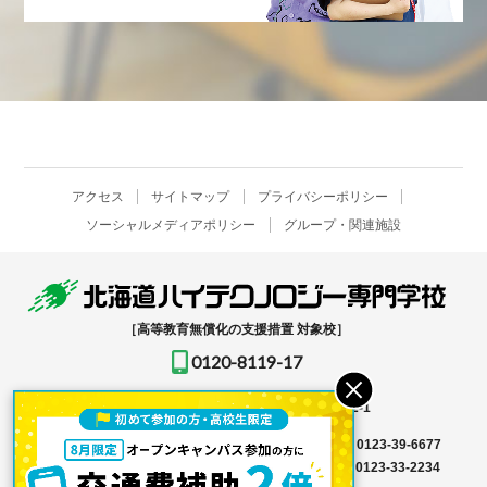
アクセス
サイトマップ
プライバシーポリシー
ソーシャルメディアポリシー
グループ・関連施設
［高等教育無償化の支援措置 対象校］
0120-8119-17
〒061-1396
北海道恵庭市恵み野北2-12-1
入学事務局はこちら →
TEL
0123-39-6666
FAX 0123-39-6677
その他はこちら →
TEL
0123-36-8119
FAX 0123-33-2234