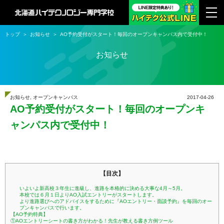
トップ
お知らせ
AO予約受付がスタート！毎回のオープンキャンパス内で受付中！
お知らせ
お知らせ
,
オープンキャンパス
2017-04-26
AO予約受付がスタート！毎回のオープンキ
ャンパス内で受付中！
【目次】
いよいよ新高校３年生に進級し、進路を本格的に決める大事な4月～5月。
本校では６月１日よりAO入試エントリーがスタートします。
より進路選びへのアドバイスをするために『AOエントリー・面談予約』を毎回のオー
プンキャンパスで行います。
【AO予約特典】
①AOエントリーシートの書き方がわかる！先生が教える書き方例ツール