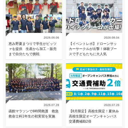
2026.08.06
2026.08.04
恵み野夏まつりで学生がピッツ
【イベントレポ】ドローンサッ
ァを提供 生産から加工・販売
カーサークルが出撃！体験ブー
まで自分たちで挑戦
スで子どもたちに大人気
2026.07.28
2026.07.26
函館マラソンで8時間救護 救急
【8月限定】高校生限定！夏休み
救命士科1年生の初実習を実施
高校生限定オープンキャンパス
交通費補助2倍