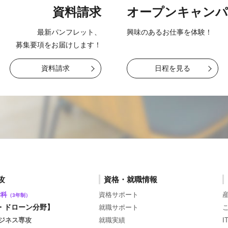
資料請求
オープン
キャンパ
最新パンフレット、
興味のあるお仕事を
体験！
募集要項をお届け
します！
資料請求
日程を見る
攻
資格・就職情報
学科
資格サポート
（3年制）
・ドローン分野】
就職サポート
ジネス専攻
就職実績