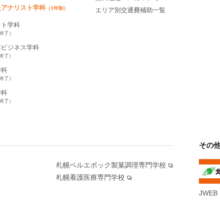
灸アナリスト学科
（3年制）
エリア別交通費補助一覧
ット学科
集終了）
業ビジネス学科
集終了）
学科
集終了）
学科
集終了）
その
札幌ベルエポック製菓調理専門学校
札幌看護医療専門学校
JWEB