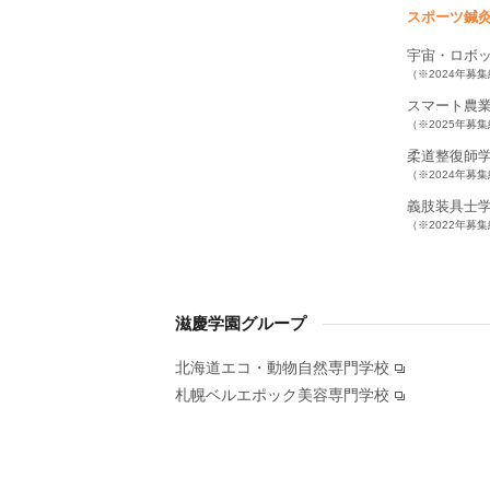
スポーツ鍼
宇宙・ロボ
（※2024年募
スマート農
（※2025年募
柔道整復師
（※2024年募
義肢装具士
（※2022年募
滋慶学園グループ
北海道エコ・動物自然専門学校
札幌ベルエポック美容専門学校