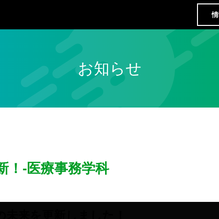
情
お知らせ
新！-医療事務学科
の未来を更新しました！