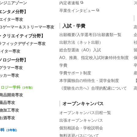
ンジニアゾーン
内定者速報
卒業生インタビュー
エンタメ分野】
エイター専攻
入試・学費
tsプロゲーマー＆ストリーマー専攻
出願概要/入学選考日/出願書類一覧
・クリエイティブ分野】
出願方法（ネット出願）
グラフィックデザイナー専攻
総合型選抜（AO）入試
エイター専攻
AO、推薦、指定校入試対象特待生制度
ノロジー分野】
学費
ログラマー専攻
学費サポート制度
ッカー専攻
本学園独自の特待生・奨学金制度
ノロジー学科
《受験生の方へ》合理的配慮について
（3年制）
商品開発専攻
薬品専攻
オープンキャンパス
物加工専攻
オープンキャンパス日程一覧
お酒専攻
出張オープンキャンパス
個別相談会・学校説明会
学科
（3年制）
無料送迎バスについて