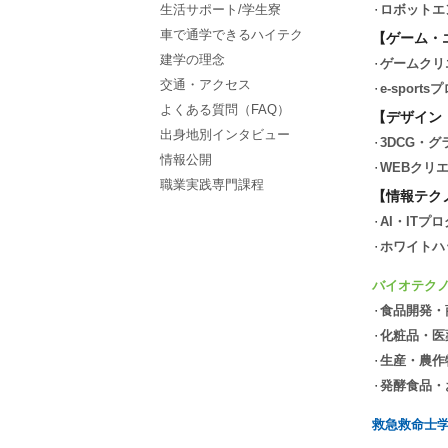
生活サポート/学生寮
ロボットエ
車で通学できるハイテク
【ゲーム・
建学の理念
ゲームクリ
交通・アクセス
e-spor
よくある質問（FAQ）
【デザイン
出身地別インタビュー
3DCG・
情報公開
WEBクリ
職業実践専門課程
【情報テク
AI・ITプ
ホワイトハ
バイオテク
食品開発・
化粧品・医
生産・農作
発酵食品・
救急救命士