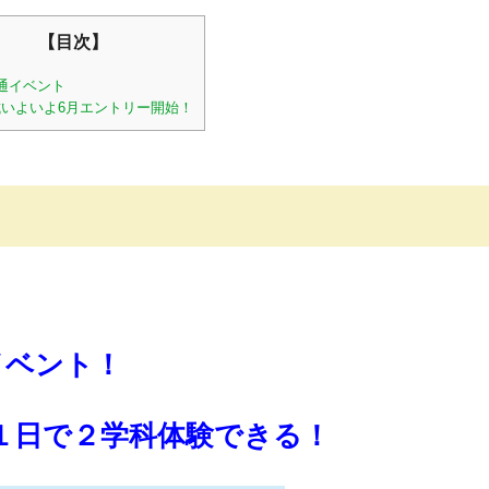
【目次】
通イベント
試いよいよ6月エントリー開始！
イベント！
１日で２学科体験できる！