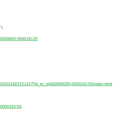
ア）
=000000005.000018135
00003/20160315110754_pr_pr000000005-000018135/index.html
.000018135/