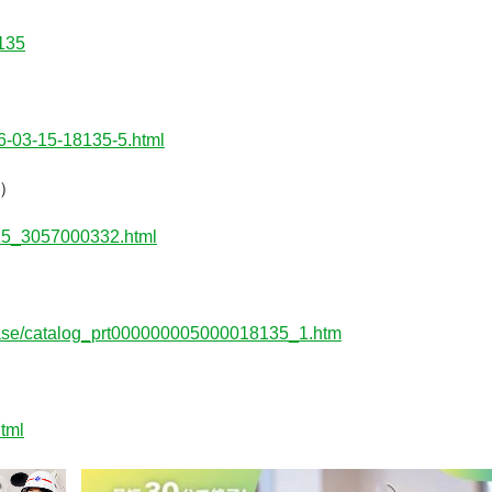
8135
16-03-15-18135-5.html
社）
315_3057000332.html
elease/catalog_prt000000005000018135_1.htm
tml