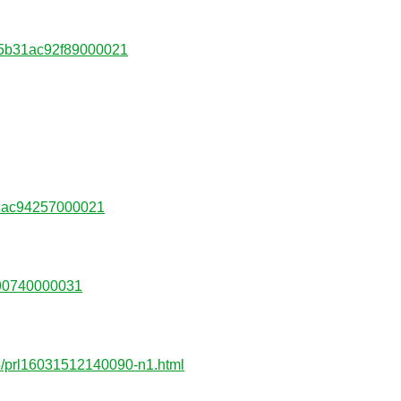
e55b31ac92f89000021
b31ac94257000021
）
c90740000031
15/prl16031512140090-n1.html