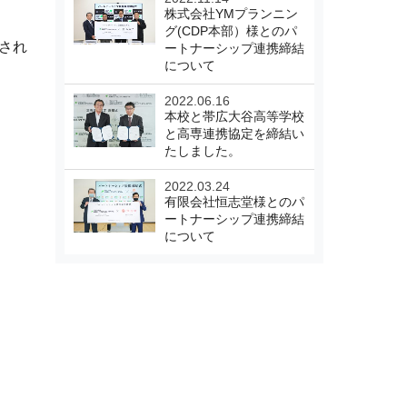
株式会社YMプランニン
グ(CDP本部）様とのパ
され
ートナーシップ連携締結
について
2022.06.16
本校と帯広大谷高等学校
と高専連携協定を締結い
たしました。
2022.03.24
有限会社恒志堂様とのパ
ートナーシップ連携締結
について