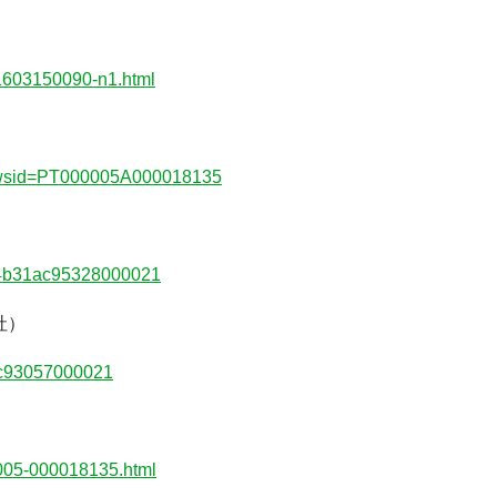
1603150090-n1.html
?newsid=PT000005A000018135
ed4b31ac95328000021
社）
1ac93057000021
00005-000018135.html