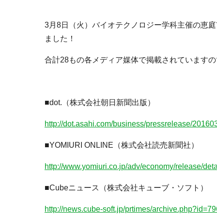
3月8日（火）バイオテクノロジー学科主催の恵
ました！
合計28もの各メディア媒体で掲載されています
■dot.（株式会社朝日新聞出版）
http://dot.asahi.com/business/pressrelease/2016
■YOMIURI ONLINE（株式会社読売新聞社）
http://www.yomiuri.co.jp/adv/economy/release/det
■Cubeニュース（株式会社キューブ・ソフト）
http://news.cube-soft.jp/prtimes/archive.php?id=7