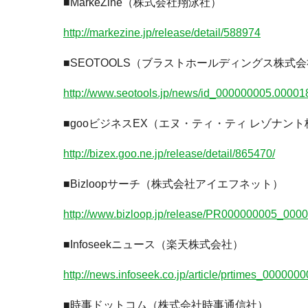
■MarkeZine（株式会社翔泳社）
http://markezine.jp/release/detail/588974
■SEOTOOLS（ブラストホールディングス株式
http://www.seotools.jp/news/id_000000005.00001
■gooビジネスEX（エヌ・ティ・ティ レゾナン
http://bizex.goo.ne.jp/release/detail/865470/
■Bizloopサーチ（株式会社アイエフネット）
http://www.bizloop.jp/release/PR000000005_000
■Infoseekニュース（楽天株式会社）
http://news.infoseek.co.jp/article/prtimes_00000
■時事ドットコム（株式会社時事通信社）