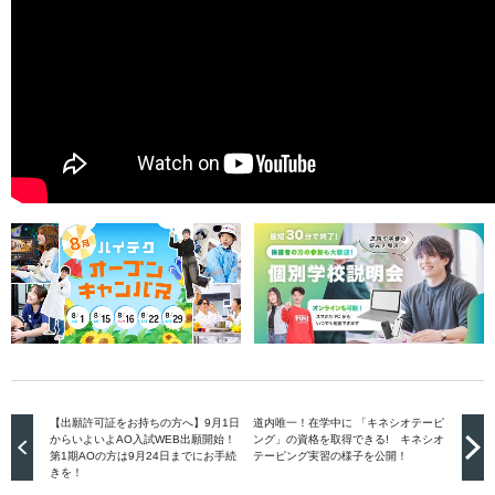
【出願許可証をお持ちの方へ】9月1日
道内唯一！在学中に 「キネシオテーピ
からいよいよAO入試WEB出願開始！
ング」の資格を取得できる! キネシオ
第1期AOの方は9月24日までにお手続
テーピング実習の様子を公開！
きを！