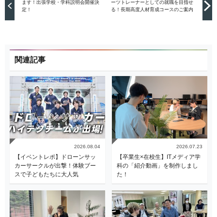
ます！出張学校・学科説明会開催決
ーツトレーナーとしての就職を目指せ
定！
る！長期高度人材育成コースのご案内
関連記事
2026.08.04
2026.07.23
【イベントレポ】ドローンサッ
【卒業生×在校生】ITメディア学
カーサークルが出撃！体験ブー
科の「紹介動画」を制作しまし
スで子どもたちに大人気
た！