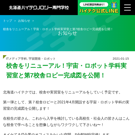
トップ
お知らせ
校舎をリニューアル！宇宙・ロボット学科実習室と第7校舎ロビー完成図を公開！
お知らせ
ITメディア学科
,
宇宙開発・ロボット
2021-01-15
校舎をリニューアル！宇宙・ロボット学科実
習室と第7校舎ロビー完成図を公開！
北海道ハイテクでは、校舎や実習室をリニューアルをしていく予定です。
第一弾として、第７校舎ロビーと2021年4月開設する宇宙・ロボット学科の実
習室の完成図を公開します！
在校生の皆さん、これから入学を検討している高校生・社会人の皆さんはこん
な校舎で学べることを想像しながらワクワクして下さいね〜！
＃イケてるIT企業のオフィスみたいな空間 #全館WiFi完備します