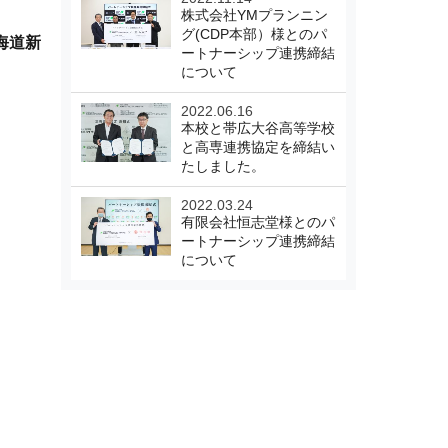
株式会社YMプランニン
グ(CDP本部）様とのパ
海道新
ートナーシップ連携締結
について
2022.06.16
本校と帯広大谷高等学校
と高専連携協定を締結い
たしました。
2022.03.24
有限会社恒志堂様とのパ
ートナーシップ連携締結
について