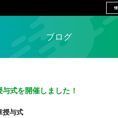
情
ブログ
授与式を開催しました！
章授与式