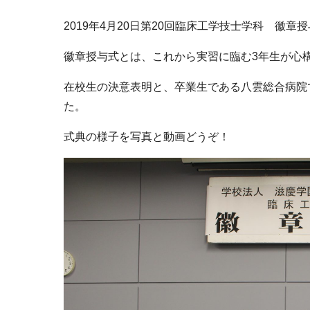
2019年4月20日第20回臨床工学技士学科 徽
徽章授与式とは、これから実習に臨む3年生が心
在校生の決意表明と、卒業生である八雲総合病院
た。
式典の様子を写真と動画どうぞ！