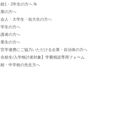
高校1・2年生の方へ
企業の方へ
社会人・大学生・短大生の方へ
留学生の方へ
保護者の方へ
卒業生の方へ
産官学連携にご協力いただける企業・自治体の方へ
【在校生/入学検討者対象】学費相談専用フォーム
高校・中学校の先生方へ