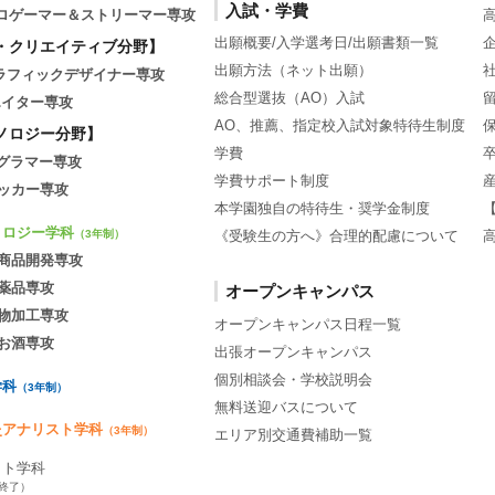
入試・学費
tsプロゲーマー＆ストリーマー専攻
出願概要/入学選考日/出願書類一覧
・クリエイティブ分野】
出願方法（ネット出願）
グラフィックデザイナー専攻
総合型選抜（AO）入試
エイター専攻
AO、推薦、指定校入試対象特待生制度
ノロジー分野】
学費
ログラマー専攻
学費サポート制度
ッカー専攻
本学園独自の特待生・奨学金制度
ノロジー学科
《受験生の方へ》合理的配慮について
（3年制）
商品開発専攻
薬品専攻
オープンキャンパス
物加工専攻
オープンキャンパス日程一覧
お酒専攻
出張オープンキャンパス
個別相談会・学校説明会
学科
（3年制）
無料送迎バスについて
灸アナリスト学科
（3年制）
エリア別交通費補助一覧
ット学科
集終了）