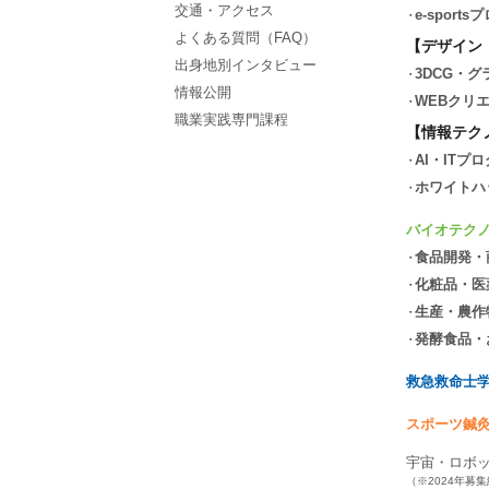
交通・アクセス
e-spor
よくある質問（FAQ）
【デザイン
出身地別インタビュー
3DCG・
情報公開
WEBクリ
職業実践専門課程
【情報テク
AI・ITプ
ホワイトハ
バイオテク
食品開発・
化粧品・医
生産・農作
発酵食品・
救急救命士
スポーツ鍼
宇宙・ロボ
（※2024年募