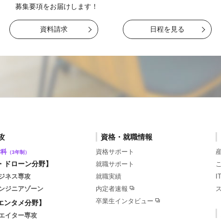
募集要項をお届け
します！
資料請求
日程を見る
攻
資格・就職情報
学科
資格サポート
（3年制）
・ドローン分野】
就職サポート
ジネス専攻
就職実績
ンジニアゾーン
内定者速報
卒業生インタビュー
エンタメ分野】
エイター専攻