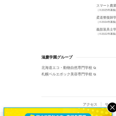
スマート農
（※2025年募
柔道整復師
（※2024年募
義肢装具士
（※2022年募
滋慶学園グループ
北海道エコ・動物自然専門学校
札幌ベルエポック美容専門学校
アクセス
サイト