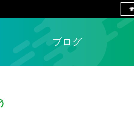
情
ブログ
う