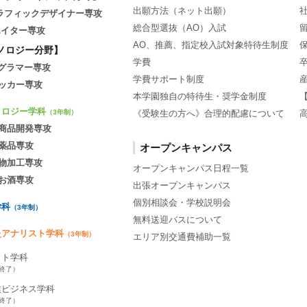
出願方法（ネット出願）
グラフィックデザイナー専攻
総合型選抜（AO）入試
エイター専攻
AO、推薦、指定校入試対象特待生制度
ノロジー分野】
学費
ログラマー専攻
学費サポート制度
ッカー専攻
本学園独自の特待生・奨学金制度
ノロジー学科
《受験生の方へ》合理的配慮について
（3年制）
商品開発専攻
薬品専攻
オープンキャンパス
物加工専攻
オープンキャンパス日程一覧
お酒専攻
出張オープンキャンパス
個別相談会・学校説明会
学科
（3年制）
無料送迎バスについて
灸アナリスト学科
（3年制）
エリア別交通費補助一覧
ット学科
集終了）
業ビジネス学科
集終了）