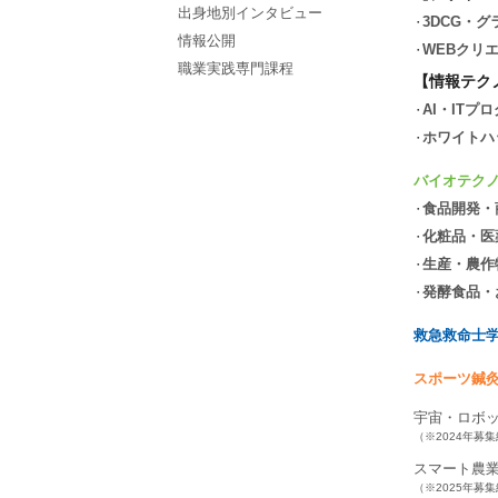
出身地別インタビュー
3DCG・
情報公開
WEBクリ
職業実践専門課程
【情報テク
AI・ITプ
ホワイトハ
バイオテク
食品開発・
化粧品・医
生産・農作
発酵食品・
救急救命士
スポーツ鍼
宇宙・ロボ
（※2024年募
スマート農
（※2025年募