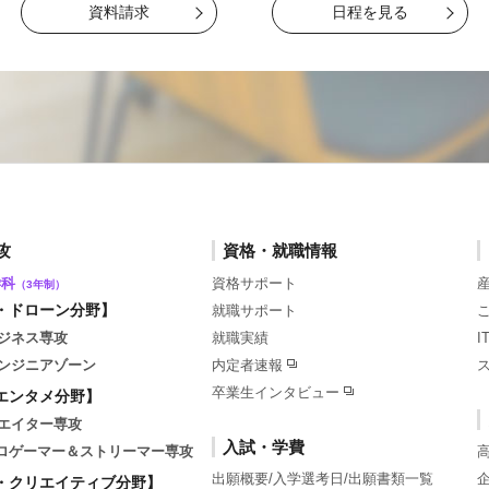
資料請求
日程を見る
攻
資格・就職情報
学科
資格サポート
（3年制）
・ドローン分野】
就職サポート
ジネス専攻
就職実績
ンジニアゾーン
内定者速報
卒業生インタビュー
エンタメ分野】
エイター専攻
入試・学費
tsプロゲーマー＆ストリーマー専攻
出願概要/入学選考日/出願書類一覧
・クリエイティブ分野】