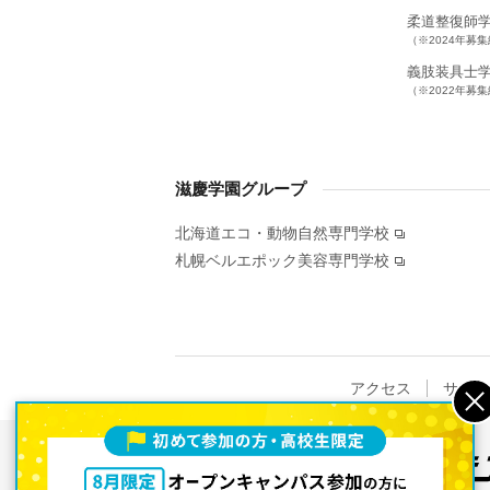
柔道整復師
（※2024年募
義肢装具士
（※2022年募
滋慶学園グループ
北海道エコ・動物自然専門学校
札幌ベルエポック美容専門学校
アクセス
サイト