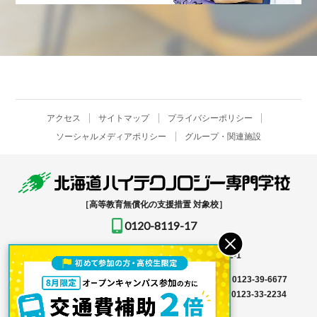
アクセス
サイトマップ
プライバシーポリシー
ソーシャルメディアポリシー
グループ・関連施設
［高等教育無償化の支援措置 対象校］
0120-8119-17
〒061-1396
北海道恵庭市恵み野北2-12-1
入学事務局はこちら →
TEL
0123-39-6666
FAX 0123-39-6677
その他はこちら →
TEL
0123-36-8119
FAX 0123-33-2234