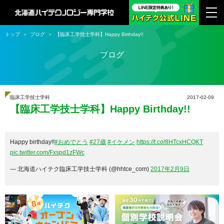
トップ
ブログ
【臨床工学技士学科】Happy Birthday!!
ブログ
臨床工学技士学科
2017-02-09
【臨床工学技士学科】Happy Birthday!!
Happy birthday!!
#おめでとう
#27歳
#イケメン
https://t.co/8HTcxHCQKT
pic.twitter.com/Fxspd1zFWc
— 北海道ハイテク臨床工学技士学科 (@hhtce_com)
2017年2月9日