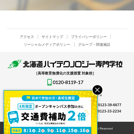
アクセス
サイトマップ
プライバシーポリシー
ソーシャルメディアポリシー
グループ・関連施設
［高等教育無償化の支援措置 対象校］
0120-8119-17
〒061-1396
北海道恵庭市恵み野北2-12-1
入学事務局はこちら →
TEL
0123-39-6666
FAX 0123-39-6677
その他はこちら →
TEL
0123-36-8119
FAX 0123-33-2234
© HOKKAIDO HIGH-TECHNOLOGY COLLEGE All Right Reserved