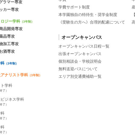
ログラマー専攻
学費サポート制度
ッカー専攻
本学園独自の特待生・奨学金制度
ノロジー学科
《受験生の方へ》合理的配慮について
（3年制）
商品開発専攻
薬品専攻
オープンキャンパス
物加工専攻
オープンキャンパス日程一覧
お酒専攻
出張オープンキャンパス
個別相談会・学校説明会
学科
（3年制）
無料送迎バスについて
灸アナリスト学科
（3年制）
エリア別交通費補助一覧
ット学科
集終了）
業ビジネス学科
集終了）
学科
集終了）
学科
集終了）