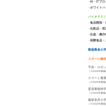
AI・ITプ
ホワイトハ
バイオテク
食品開発・
化粧品・医
生産・農作
発酵食品・
救急救命士
スポーツ鍼
宇宙・ロボ
（※2024年募
スマート農
（※2025年募
柔道整復師
（※2024年募
義肢装具士
（※2022年募