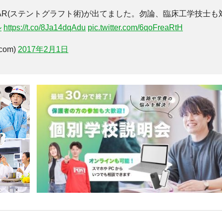
EVAR(ステントグラフト術)が出てました。勿論、臨床工学技士も
ル
https://t.co/8Ja14dqAdu
pic.twitter.com/6qoFreaRtH
om)
2017年2月1日