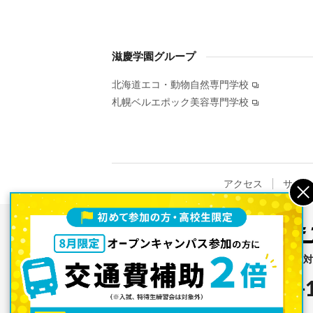
滋慶学園グループ
北海道エコ・動物自然専門学校
札幌ベルエポック美容専門学校
アクセス
サイト
［高等教育無償化の支援措置 
0120-8119-