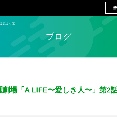
情
第2話より②
ブログ
劇場「A LIFE〜愛しき人〜」第2