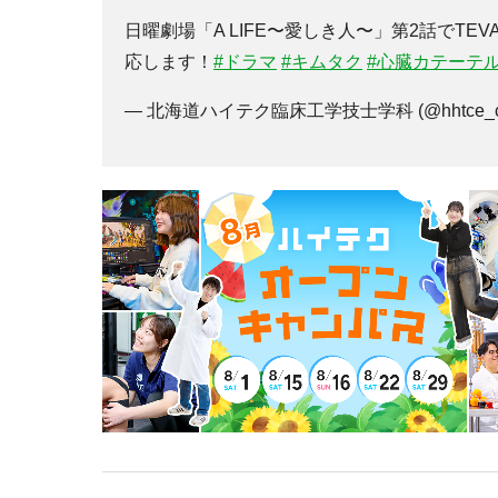
日曜劇場「A LIFE〜愛しき人〜」第2話でT
応します！
#ドラマ
#キムタク
#心臓カテーテ
— 北海道ハイテク臨床工学技士学科 (@hhtce_c