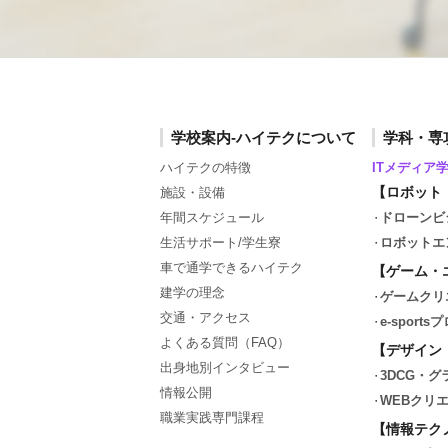
学校案内-ハイテクについて
学科・専
ハイテクの特徴
ITメディア
【ロボット
施設・設備
年間スケジュール
ドローンビ
生活サポート/学生寮
ロボットエ
車で通学できるハイテク
【ゲーム・
建学の理念
ゲームクリ
交通・アクセス
e-spor
よくある質問（FAQ）
【デザイン
出身地別インタビュー
3DCG・
情報公開
WEBクリ
職業実践専門課程
【情報テク