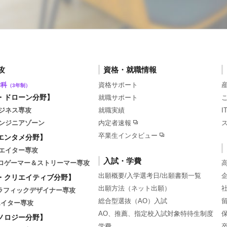
攻
資格・就職情報
学科
資格サポート
（3年制）
・ドローン分野】
就職サポート
ジネス専攻
就職実績
ンジニアゾーン
内定者速報
卒業生インタビュー
エンタメ分野】
エイター専攻
入試・学費
tsプロゲーマー＆ストリーマー専攻
出願概要/入学選考日/出願書類一覧
・クリエイティブ分野】
出願方法（ネット出願）
グラフィックデザイナー専攻
総合型選抜（AO）入試
エイター専攻
AO、推薦、指定校入試対象特待生制度
ノロジー分野】
学費