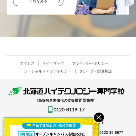
日程を見る
アクセス
サイトマップ
プライバシーポリシー
ソーシャルメディアポリシー
グループ・関連施設
［高等教育無償化の支援措置 対象校］
0120-8119-17
〒061-1396
北海道恵庭市恵み野北2-12-1
入学事務局はこちら →
TEL
0123-39-6666
FAX 0123-39-6677