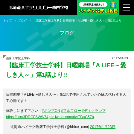
トップ
ブログ
【臨床工学技士学科】日曜劇場「A LIFE～愛しき人～」第1話より!!
ブログ
臨床工学技士学科
2017-01-23
【臨床工学技士学科】日曜劇場「A LIFE～愛
しき人～」第1話より!!
日曜劇場「A LIFE〜愛しき人〜」第1話で使用されていた心臓の代行する人
工心肺です！
体験しにきて下さい！
#ポンプON
#フルフロー
#ディクランプ
https://t.co/3DDGFSWW74
pic.twitter.com/6wTI3aG5Zb
— 北海道ハイテク臨床工学技士学科 (@hhtce_com)
2017年1月23日