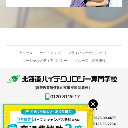
アクセス
サイトマップ
プライバシーポリシー
ソーシャルメディアポリシー
グループ・関連施設
［高等教育無償化の支援措置 対象校］
0120-8119-17
〒061-1396
北海道恵庭市恵み野北2-12-1
入学事務局はこちら →
TEL
0123-39-6666
FAX 0123-39-6677
その他はこちら →
TEL
0123-36-8119
FAX 0123-33-2234