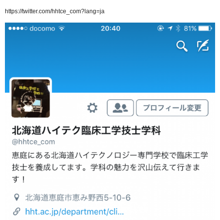
https://twitter.com/hhtce_com?lang=ja