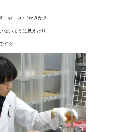
。
φ(・ω・ )かきかき
いないように見えたり、
です☆