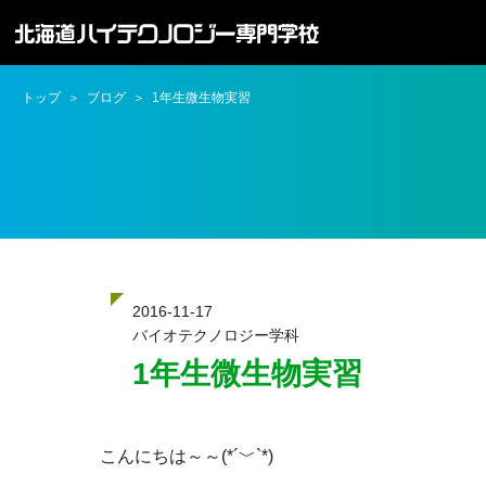
トップ
ブログ
1年生微生物実習
2016-11-17
バイオテクノロジー学科
1年生微生物実習
こんにちは～～(*´﹀`*)