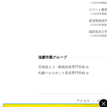
（※2024年募
スマート農
（※2025年募
柔道整復師
（※2024年募
義肢装具士
（※2022年募
滋慶学園グループ
北海道エコ・動物自然専門学校
札幌ベルエポック美容専門学校
アクセス
サイト