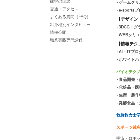
建学の理念
ゲームクリ
交通・アクセス
e-spor
よくある質問（FAQ）
【デザイン
出身地別インタビュー
3DCG・
情報公開
WEBクリ
職業実践専門課程
【情報テク
AI・ITプ
ホワイトハ
バイオテク
食品開発・
化粧品・医
生産・農作
発酵食品・
救急救命士
スポーツ鍼
宇宙・ロボ