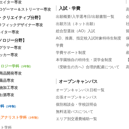
エイター専攻
入試・学費
tsプロゲーマー＆ストリーマー専攻
出願概要/入学選考日/出願書類一覧
・クリエイティブ分野】
出願方法（ネット出願）
グラフィックデザイナー専攻
総合型選抜（AO）入試
エイター専攻
AO、推薦、指定校入試対象特待生制度
ノロジー分野】
学費
ログラマー専攻
学費サポート制度
ッカー専攻
本学園独自の特待生・奨学金制度
ノロジー学科
《受験生の方へ》合理的配慮について
（3年制）
商品開発専攻
薬品専攻
オープンキャンパス
物加工専攻
オープンキャンパス日程一覧
お酒専攻
出張オープンキャンパス
個別相談会・学校説明会
学科
（3年制）
無料送迎バスについて
灸アナリスト学科
（3年制）
エリア別交通費補助一覧
ット学科