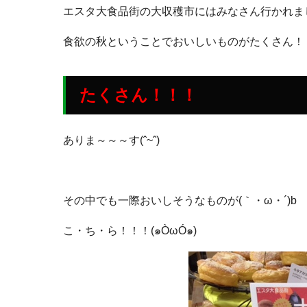
エスタ大食品街の大収穫市にはみなさん行かれま
食欲の秋ということでおいしいものがたくさん！
たくさん！！！
ありま～～～す(ˆ~ˆ)
その中でも一際おいしそうなものが(｀・ω・´)b
こ・ち・ら！！！(๑ÒωÓ๑)