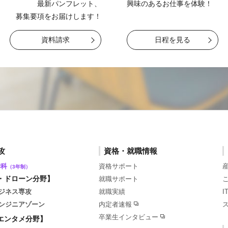
最新パンフレット、
興味のあるお仕事を
体験！
募集要項をお届け
します！
資料請求
日程を見る
攻
資格・就職情報
学科
資格サポート
（3年制）
・ドローン分野】
就職サポート
ジネス専攻
就職実績
ンジニアゾーン
内定者速報
卒業生インタビュー
エンタメ分野】