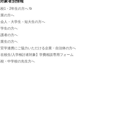
対象者別情報
高校1・2年生の方へ
企業の方へ
社会人・大学生・短大生の方へ
留学生の方へ
保護者の方へ
卒業生の方へ
産官学連携にご協力いただける企業・自治体の方へ
【在校生/入学検討者対象】学費相談専用フォーム
高校・中学校の先生方へ