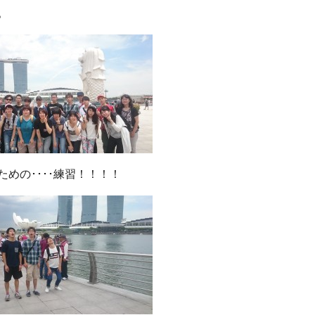
。
めの････練習！！！！