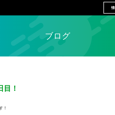
情
ブログ
日目！
す！