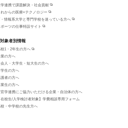
産学連携で課題解決・社会貢献
これからの医療×テクノロジー
IT・情報系大学と専門学校を迷っている方へ
スポーツの仕事特設サイト
対象者別情報
高校1・2年生の方へ
企業の方へ
社会人・大学生・短大生の方へ
留学生の方へ
保護者の方へ
卒業生の方へ
産官学連携にご協力いただける企業・自治体の方へ
【在校生/入学検討者対象】学費相談専用フォーム
高校・中学校の先生方へ