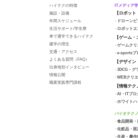
ハイテクの特徴
ITメディア
【ロボット
施設・設備
年間スケジュール
ドローンビ
生活サポート/学生寮
ロボットエ
車で通学できるハイテク
【ゲーム・
建学の理念
ゲームクリ
交通・アクセス
e-spor
よくある質問（FAQ）
【デザイン
出身地別インタビュー
3DCG・
情報公開
WEBクリ
職業実践専門課程
【情報テク
AI・ITプ
ホワイトハ
バイオテク
食品開発・
化粧品・医
生産・農作