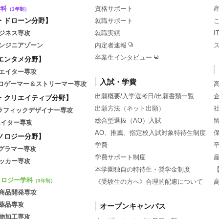
学科
資格サポート
（3年制）
・ドローン分野】
就職サポート
ジネス専攻
就職実績
ンジニアゾーン
内定者速報
卒業生インタビュー
エンタメ分野】
エイター専攻
入試・学費
tsプロゲーマー＆ストリーマー専攻
出願概要/入学選考日/出願書類一覧
・クリエイティブ分野】
出願方法（ネット出願）
グラフィックデザイナー専攻
総合型選抜（AO）入試
エイター専攻
AO、推薦、指定校入試対象特待生制度
ノロジー分野】
学費
ログラマー専攻
学費サポート制度
ッカー専攻
本学園独自の特待生・奨学金制度
ノロジー学科
《受験生の方へ》合理的配慮について
（3年制）
商品開発専攻
薬品専攻
オープンキャンパス
物加工専攻