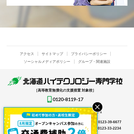
アクセス
サイトマップ
プライバシーポリシー
ソーシャルメディアポリシー
グループ・関連施設
［高等教育無償化の支援措置 対象校］
0120-8119-17
〒061-1396
北海道恵庭市恵み野北2-12-1
入学事務局はこちら →
TEL
0123-39-6666
FAX 0123-39-6677
その他はこちら →
TEL
0123-36-8119
FAX 0123-33-2234