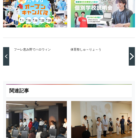
フーレ恵み野でハロウィン
体育祭しゅ～りょ～う
関連記事