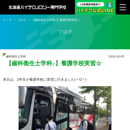
トップ
ブログ
【歯科衛生士学科♪】養護学校実習☆
ブログ
歯科衛生士学科
2016-10-05
【歯科衛生士学科♪】養護学校実習☆
本日は、2年生が養護学校に実習に行きました(＾O＾)