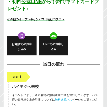
・初回
公式LINE
から予約でギフトカードプ
レゼント♪
その他のオープンキャンパス日程はコチラ＞
お電話でのお申
LINEでのお申し
し込み
込み
当日の流れ
1
STEP
ハイテクへ来校
イベントにより、道内各地の無料送迎バスを運行しています。バス
停の乗り場や集合時間については
無料送迎バス
ページをご覧くださ
い。