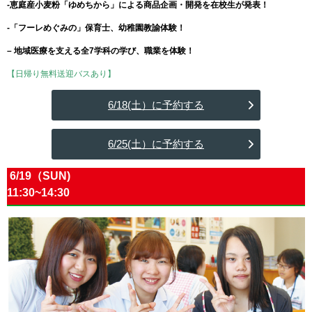
-恵庭産小麦粉「ゆめちから」による商品企画・開発を在校生が発表！
-「フーレめぐみの」保育士、幼稚園教諭体験！
– 地域医療を支える全7学科の学び、職業を体験！
【日帰り無料送迎バスあり】
6/18(土）に予約する
6/25(土）に予約する
6/19（SUN)
11:30~14:30