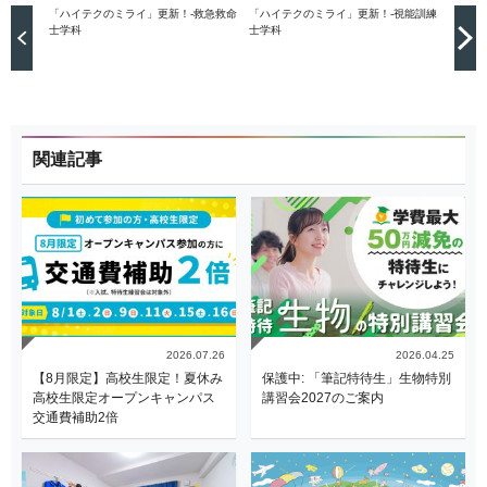
「ハイテクのミライ」更新！-救急救命
「ハイテクのミライ」更新！-視能訓練
士学科
士学科
関連記事
2026.07.26
2026.04.25
【8月限定】高校生限定！夏休み
保護中: 「筆記特待生」生物特別
高校生限定オープンキャンパス
講習会2027のご案内
交通費補助2倍