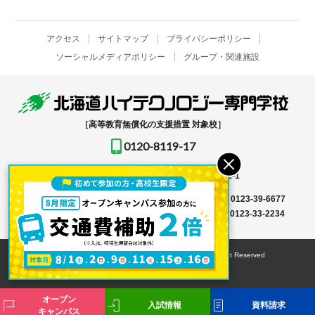
アクセス
サイトマップ
プライバシーポリシー
ソーシャルメディアポリシー
グループ・関連施設
［高等教育無償化の支援措置 対象校］
0120-8119-17
〒061-1396
北海道恵庭市恵み野北2-12-1
入学事務局はこちら →
TEL
0123-39-6666
FAX 0123-39-6677
その他はこちら →
TEL
0123-36-8119
FAX 0123-33-2234
© HOKKAIDO HIGH-TECHNOLOGY COLLEGE All Right Reserved
オープン
入試情報
資料請求
キャンパス