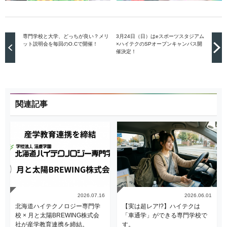
専門学校と大学、どっちが良い？メリ
3月24日（日）はeスポーツスタジアム
ット説明会を毎回のO.Cで開催！
×ハイテクのSPオープンキャンパス開
催決定！
関連記事
2026.07.16
2026.06.01
北海道ハイテクノロジー専門学
【実は超レア!?】ハイテクは
校 × 月と太陽BREWING株式会
「車通学」ができる専門学校で
社が産学教育連携を締結。
す。