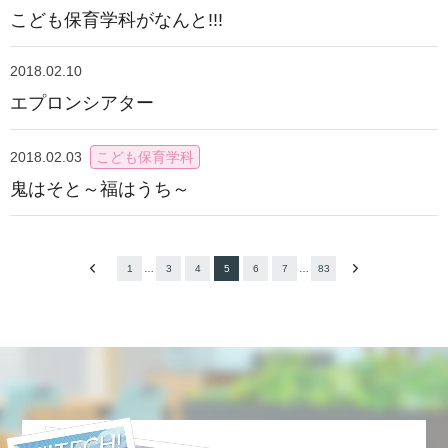
こども保育学科がなんと!!!
2018.02.10
エプロンシアター
2018.02.03
こども保育学科
鬼はそと～福はうち～
1
…
3
4
5
6
7
…
83